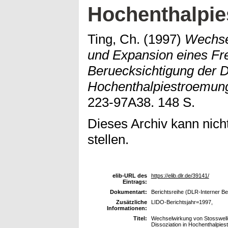
Hochenthalpi
Ting, Ch.
(1997)
Wechse
und Expansion eines Fre
Beruecksichtigung der D
Hochenthalpiestroemun
223-97A38. 148 S.
Dieses Archiv kann nicht
stellen.
elib-URL des
https://elib.dlr.de/39141/
Eintrags:
Dokumentart:
Berichtsreihe (DLR-Interner Be
Zusätzliche
LIDO-Berichtsjahr=1997,
Informationen:
Titel:
Wechselwirkung von Stosswelle
Dissoziation in Hochenthalpie