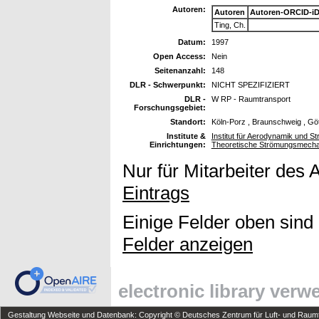
Autoren:
Autoren
Autoren-ORCID-i
Ting, Ch.
Datum:
1997
Open Access:
Nein
Seitenanzahl:
148
DLR - Schwerpunkt:
NICHT SPEZIFIZIERT
DLR -
W RP - Raumtransport
Forschungsgebiet:
Standort:
Köln-Porz , Braunschweig , Gö
Institute &
Institut für Aerodynamik und St
Einrichtungen:
Theoretische Strömungsmecha
Nur für Mitarbeiter des 
Eintrags
Einige Felder oben sind
Felder anzeigen
electronic library ver
Gestaltung Webseite und Datenbank: Copyright © Deutsches Zentrum für Luft- und Raumfa