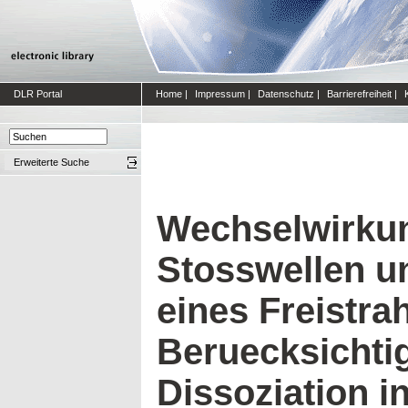
DLR Portal
Home
|
Impressum
|
Datenschutz
|
Barrierefreiheit
|
Erweiterte Suche
Wechselwirku
Stosswellen u
eines Freistra
Beruecksichti
Dissoziation i