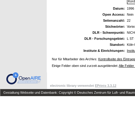
Kord
Datum:
1996
Open Access:
Nein
Seitenanzahl:
22
Stichwörter:
Vorte
DLR - Schwerpunkt:
NICH
DLR - Forschungsgebiet:
L ST 
Standort:
Köln-
Institute & Einrichtungen:
Insti
Nur für Mitarbeiter des Archivs:
Kontrollseite des Eintrag
Einige Felder oben sind zurzeit ausgeblendet:
Alle Felder
electronic library verwendet
EPrints 3.3.12
Gestaltung Webseite und Datenbank: Copyright © Deutsches Zentrum für Luft- und Raumfa