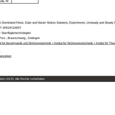
ulla, W.
x-Dominated Flows, Euler and Navier-Stokes Solutions, Experiments, Unsteady and Steady
T SPEZIFIZIERT
- Starrflüglertechnologien
Porz , Braunschweig , Göttingen
tut für Aerodynamik und Strömungstechnik > Institut für Strömungsmechanik > Institut für T
s
 anzeigen
hrt (DLR). Alle Rechte vorbehalten.