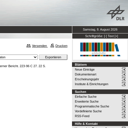
Samstag, 8. August 2026
Schriftgröße:
[-]
Text
[+]
Versenden
Drucken
Blättern
rner Bericht. 223-96 C 27. 22 S.
Neue Einträge
Dokumentenart
Erscheinungsjahr
Institute & Einrichtungen
Suchen
Einfache Suche
Erweiterte Suche
Programmatische Suche
Vordefinierte Suche
RSS-Feed
Hilfe & Kontakt