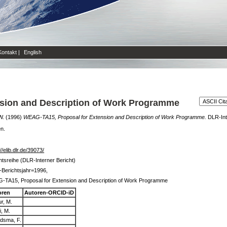
Kontakt
|
English
sion and Description of Work Programme
W.
(1996)
WEAG-TA15, Proposal for Extension and Description of Work Programme.
DLR-Inte
en.
//elib.dlr.de/39073/
htsreihe (DLR-Interner Bericht)
Berichtsjahr=1996,
TA15, Proposal for Extension and Description of Work Programme
oren
Autoren-ORCID-iD
ur, M.
i, M.
dsma, F.