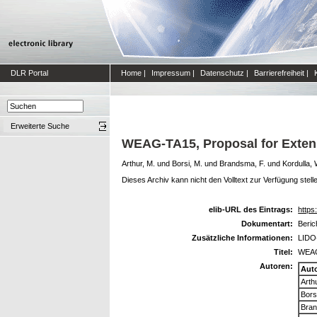
DLR Portal
Home
|
Impressum
|
Datenschutz
|
Barrierefreiheit
|
Erweiterte Suche
WEAG-TA15, Proposal for Exten
Arthur, M.
und
Borsi, M.
und
Brandsma, F.
und
Kordulla, 
Dieses Archiv kann nicht den Volltext zur Verfügung stell
elib-URL des Eintrags:
https:
Dokumentart:
Beric
Zusätzliche Informationen:
LIDO-
Titel:
WEAG-
Autoren:
Aut
Arth
Bors
Bran