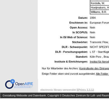
Kordulla, W.
Hoeijmakers, H
Williams, B.R.
Datum:
1994
Erschienen in:
European Forum,
Open Access:
Nein
In SCOPUS:
Nein
In ISI Web of Science:
Nein
Stichwörter:
Transonic Flow, 
DLR - Schwerpunkt:
NICHT SPEZIF
DLR - Forschungsgebiet:
L ST - Starrflüg
Standort:
Köln-Porz , Bra
Institute & Einrichtungen:
Institut für Ae
Nur für Mitarbeiter des Archivs:
Kontrollseite des Eintrag
Einige Felder oben sind zurzeit ausgeblendet:
Alle Felder
electronic library verwendet
EPrints 3.3.12
Gestaltung Webseite und Datenbank: Copyright © Deutsches Zentrum für Luft- und Raumfa