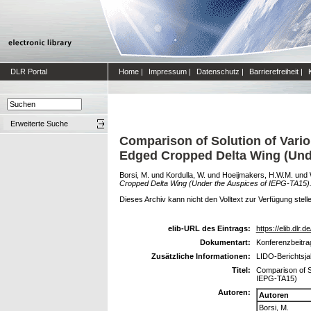
DLR Portal
Home
|
Impressum
|
Datenschutz
|
Barrierefreiheit
|
Erweiterte Suche
Comparison of Solution of Vario
Edged Cropped Delta Wing (Und
Borsi, M.
und
Kordulla, W.
und
Hoeijmakers, H.W.M.
und
Cropped Delta Wing (Under the Auspices of IEPG-TA15)
Dieses Archiv kann nicht den Volltext zur Verfügung stell
elib-URL des Eintrags:
https://elib.dlr.d
Dokumentart:
Konferenzbeitra
Zusätzliche Informationen:
LIDO-Berichtsja
Titel:
Comparison of S
IEPG-TA15)
Autoren:
Autoren
Borsi, M.