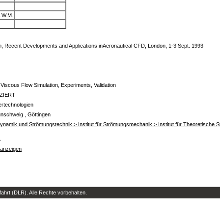
.W.M.
 Recent Developments and Applications inAeronautical CFD, London, 1-3 Sept. 1993
Viscous Flow Simulation, Experiments, Validation
IZIERT
lertechnologien
unschweig , Göttingen
rodynamik und Strömungstechnik > Institut für Strömungsmechanik > Institut für Theoretisch
s
 anzeigen
hrt (DLR). Alle Rechte vorbehalten.