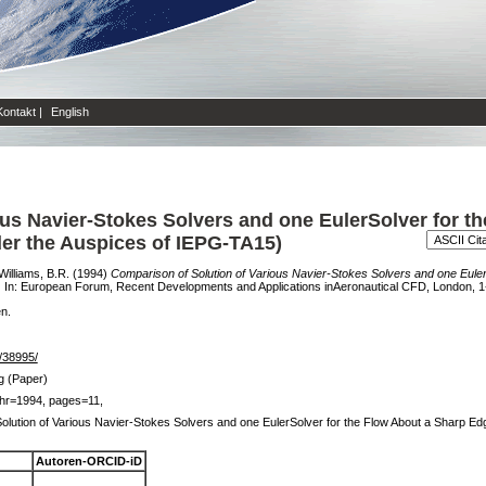
Kontakt
|
English
us Navier-Stokes Solvers and one EulerSolver for t
er the Auspices of IEPG-TA15)
Williams, B.R.
(1994)
Comparison of Solution of Various Navier-Stokes Solvers and one Eule
.
In: European Forum, Recent Developments and Applications inAeronautical CFD, London, 1
en.
e/38995/
g (Paper)
hr=1994, pages=11,
olution of Various Navier-Stokes Solvers and one EulerSolver for the Flow About a Sharp E
Autoren-ORCID-iD