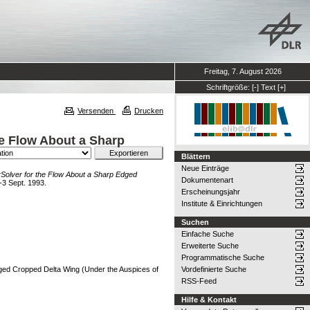
Freitag, 7. August 2026
Schriftgröße:
[-]
Text
[+]
Versenden
Drucken
he Flow About a Sharp
Blättern
Neue Einträge
rSolver for the Flow About a Sharp Edged
Dokumentenart
-3 Sept. 1993.
Erscheinungsjahr
Institute & Einrichtungen
Suchen
Einfache Suche
Erweiterte Suche
Programmatische Suche
dged Cropped Delta Wing (Under the Auspices of
Vordefinierte Suche
RSS-Feed
Hilfe & Kontakt