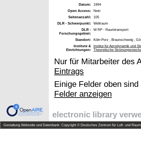
Datum:
1994
Open Access:
Nein
Seitenanzahl:
105
DLR - Schwerpunkt:
Weltraum
DLR -
W RP - Raumtransport
Forschungsgebiet:
Standort:
Köln-Porz , Braunschweig , Gö
Institute &
Institut für Aerodynamik und St
Einrichtungen:
Theoretische Strömungsmecha
Nur für Mitarbeiter des 
Eintrags
Einige Felder oben sind
Felder anzeigen
electronic library ver
Gestaltung Webseite und Datenbank: Copyright © Deutsches Zentrum für Luft- und Raumfa