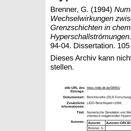
Brenner, G.
(1994)
Nume
Wechselwirkungen zwis
Grenzschichten in chem
Hyperschallströmungen
94-04. Dissertation. 105
Dieses Archiv kann nicht
stellen.
elib-URL des
https://elib.dlr.de/38991/
Eintrags:
Dokumentart:
Berichtsreihe (DLR-Forschungsb
Zusätzliche
LIDO-Berichtsjahr=1994,
Informationen:
Titel:
Numerische Simulation von We
chemisch reagierenden Hyper
Autoren:
Autoren
Autoren-ORCID
Brenner, G.