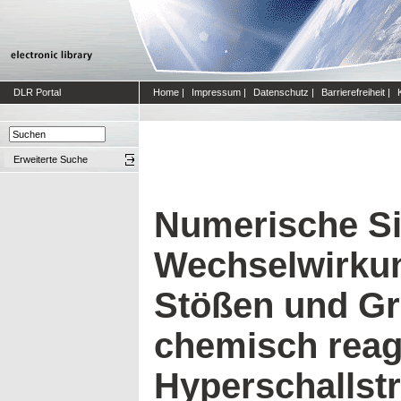
DLR Portal
Home
|
Impressum
|
Datenschutz
|
Barrierefreiheit
|
Erweiterte Suche
Numerische Si
Wechselwirku
Stößen und Gr
chemisch reag
Hyperschalls