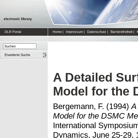
DLR Portal
Home
|
Impressum
|
Datenschutz
|
Barrierefreiheit
|
Erweiterte Suche
A Detailed Su
Model for the
Bergemann, F.
(1994)
A
Model for the DSMC Me
International Symposiu
Dynamics, June 25-29, 