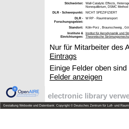
Stichwörter:
Wall-Catalytic Effects, Hetero
Nonequilibrium, DSMC Method
DLR - Schwerpunkt:
NICHT SPEZIFIZIERT
DLR -
W RP - Raumtransport
Forschungsgebiet:
Standort:
Köln-Porz , Braunschweig , Gö
Institute &
Institut für Aerodynamik und St
Einrichtungen:
Theoretische Strömungsmecha
Nur für Mitarbeiter des 
Eintrags
Einige Felder oben sind
Felder anzeigen
electronic library ver
Gestaltung Webseite und Datenbank: Copyright © Deutsches Zentrum für Luft- und Raumfa