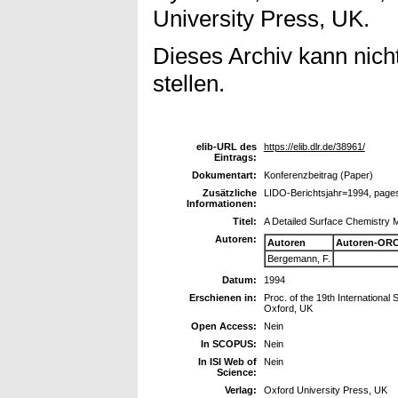
University Press, UK.
Dieses Archiv kann nicht
stellen.
elib-URL des
https://elib.dlr.de/38961/
Eintrags:
Dokumentart:
Konferenzbeitrag (Paper)
Zusätzliche
LIDO-Berichtsjahr=1994, page
Informationen:
Titel:
A Detailed Surface Chemistry
Autoren:
Autoren
Autoren-ORC
Bergemann, F.
Datum:
1994
Erschienen in:
Proc. of the 19th Internation
Oxford, UK
Open Access:
Nein
In SCOPUS:
Nein
In ISI Web of
Nein
Science:
Verlag:
Oxford University Press, UK