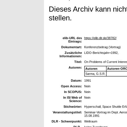
Dieses Archiv kann nicht
stellen.
elib-URL des
https://elib.dlr.de/38782/
Eintrags:
Dokumentart:
Konferenzbeitrag (Vortrag)
Zusätzliche
LIDO-Berichtsjahr=1992,
Informationen:
Titel:
On Problems of Current Interes
Autoren:
Autoren
Autoren-ORC
Sarma, G.S.R.
Datum:
1991
Open Access:
Nein
In SCOPUS:
Nein
In ISI Web of
Nein
Science:
Stichwörter:
Hyperschall, Space Shuttle Er
Veranstaltungstitel:
Seminar-Vortrag im Dept. Aeros
15.08.1991
DLR - Schwerpunkt:
Weltraum
DLR -
keine Zuordnung