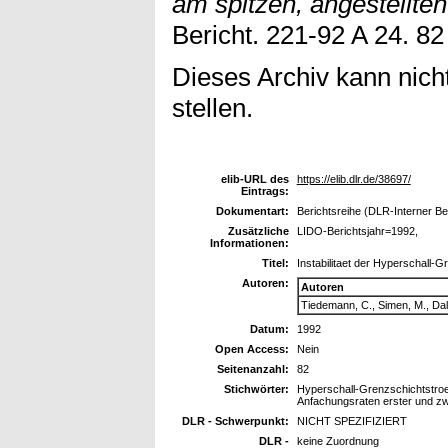
am spitzen, angestellten
Bericht. 221-92 A 24. 82
Dieses Archiv kann nicht
stellen.
elib-URL des
https://elib.dlr.de/38697/
Eintrags:
Dokumentart:
Berichtsreihe (DLR-Interner Be
Zusätzliche
LIDO-Berichtsjahr=1992,
Informationen:
Titel:
Instabilitaet der Hyperschall-
Autoren:
Autoren
Tiedemann, C., Simen, M., Dal
Datum:
1992
Open Access:
Nein
Seitenanzahl:
82
Stichwörter:
Hyperschall-Grenzschichtstroem
Anfachungsraten erster und zw
DLR - Schwerpunkt:
NICHT SPEZIFIZIERT
DLR -
keine Zuordnung