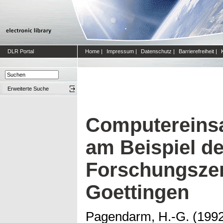
DLR Portal
Home
|
Impressum
|
Datenschutz
|
Barrierefreiheit
|
Erweiterte Suche
Computereinsa
am Beispiel d
Forschungsze
Goettingen
Pagendarm, H.-G.
(199