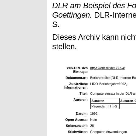
DLR am Beispiel des F
Goettingen.
DLR-Interner
S.
Dieses Archiv kann nicht
stellen.
elib-URL des
https://elib.dlr.de/38654/
Eintrags:
Dokumentart:
Berichtsreihe (DLR-Interner Be
Zusätzliche
LIDO-Berichtsjahr=1992,
Informationen:
Titel:
Computereinsatz in der DLR a
Autoren:
Autoren
Autoren-
Pagendarm, H.-G.
Datum:
1992
Open Access:
Nein
Seitenanzahl:
28
Stichwörter:
Computer-Anwendungen