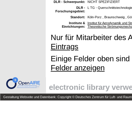
DLR - Schwerpunkt:
NICHT SPEZIFIZIERT
DLR -
L TG - Querschnittstechnologi
Forschungsgebiet:
Standort:
Köln-Porz , Braunschweig , Gö
Institute &
Institut für Aerodynamik und St
Einrichtungen:
Theoretische Strömungsmecha
Nur für Mitarbeiter des 
Eintrags
Einige Felder oben sind
Felder anzeigen
electronic library ver
Gestaltung Webseite und Datenbank: Copyright © Deutsches Zentrum für Luft- und Raumfa