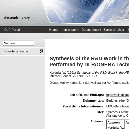
DLR Portal
Home
|
Impressum
|
Datenschutz
|
Barrierefreiheit
|
Erweiterte Suche
Synthesis of the R&D Work in 
Performed by DLR/ONERA Techn
Kordulla, W.
(1991)
Synthesis of the R&D Work in the 
Interner Bericht. 221-90 C 27. 12 S.
Dieses Archiv kann nicht den Volltext zur Verfügung stell
elib-URL des Eintrags:
https://elib.dlr.d
Dokumentart:
Berichtsreihe (D
Zusätzliche Informationen:
LIDO-Berichtsja
Titel:
Synthesis of t
Assistance to 
Autoren:
Autoren
Au
Kordulla, W.