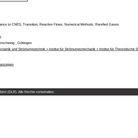
tance to CNES, Transition, Reactive Flows, Numerical Methods, Rarefied Gases
g
unschweig , Göttingen
rodynamik und Strömungstechnik > Institut für Strömungsmechanik > Institut für Theoretisch
s
 anzeigen
hrt (DLR). Alle Rechte vorbehalten.