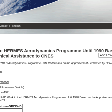
Kontakt
|
English
the HERMES Aerodynamics Programme Until 1990 Ba
ical Assistance to CNES
HERMES Aerodynamics Programme Until 1990 Based on the Appraisement Performed by DLR
en.
e/38600/
LR-Interner Bericht)
hr=1991,
he R&D Work in the HERMES Aerodynamics Programme Until 1990 Based on the Appraiseme
CNES
toren-ORCID-iD