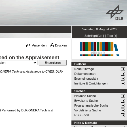
Samstag, 8. August 2026
Schriftgröße:
[-]
Text
[+]
Versenden
Drucken
sed on the Appraisement
Blättern
Neue Einträge
/ONERA Technical Assistance to CNES.
DLR-
Dokumentenart
Erscheinungsjahr
Institute & Einrichtungen
Suchen
Einfache Suche
Erweiterte Suche
Programmatische Suche
nt Performed by DLR/ONERA Technical
Vordefinierte Suche
RSS-Feed
Hilfe & Kontakt