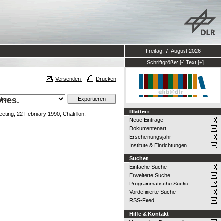
Freitag, 7. August 2026
Schriftgröße:
[-]
Text
[+]
Versenden
Drucken
ones.
Blättern
ting, 22 February 1990, Chati llon.
Neue Einträge
Dokumentenart
Erscheinungsjahr
Institute & Einrichtungen
Suchen
Einfache Suche
Erweiterte Suche
Programmatische Suche
Vordefinierte Suche
RSS-Feed
Hilfe & Kontakt