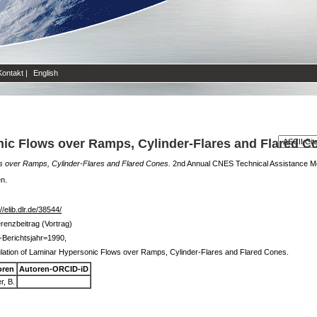
Kontakt
|
English
nic Flows over Ramps, Cylinder-Flares and Flared C
ws over Ramps, Cylinder-Flares and Flared Cones.
2nd Annual CNES Technical Assistance Mee
en.
//elib.dlr.de/38544/
renzbeitrag (Vortrag)
Berichtsjahr=1990,
lation of Laminar Hypersonic Flows over Ramps, Cylinder-Flares and Flared Cones.
oren
Autoren-ORCID-iD
r, B.