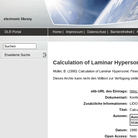
DLR Portal
Home
|
Impressum
|
Datenschutz
|
Barrierefreiheit
|
Erweiterte Suche
Calculation of Laminar Hyperso
Müller, B.
(1990)
Calculation of Laminar Hypersonic Flo
Dieses Archiv kann nicht den Volltext zur Verfügung stell
elib-URL des Eintrags:
https:
Dokumentart:
Konfe
Zusätzliche Informationen:
LIDO-
Titel:
Calcu
Autoren:
Aut
Mülle
Datum:
1990
Open Access:
Nein