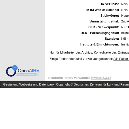
In SCOPUS:
Nein
In ISI Web of Science:
Nein
Stichwörter:
Hype
Veranstaltungstitel:
2nd A
DLR - Schwerpunkt:
NICH
DLR - Forschungsgebiet:
kein
Standort:
Köln-
Institute & Einrichtungen:
Insti
Nur für Mitarbeiter des Archivs:
Kontrollseite des Eintrag
Einige Felder oben sind zurzeit ausgeblendet:
Alle Felder
electronic library verwendet
EPrints 3.3.12
Gestaltung Webseite und Datenbank: Copyright © Deutsches Zentrum für Luft- und Raumfa