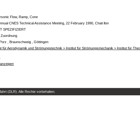
rsonic Flow, Ramp, Cone
nnual CNES Technical Assistance Meeting, 22 February 1990, Chati llon
T SPEZIFIZIERT
e Zuordnung
Porz , Braunschweig , Göttingen
tut für Aerodynamik und Strömungstechnik > Institut für Strömungsmechanik > Institut für T
s
 anzeigen
hrt (DLR). Alle Rechte vorbehalten.