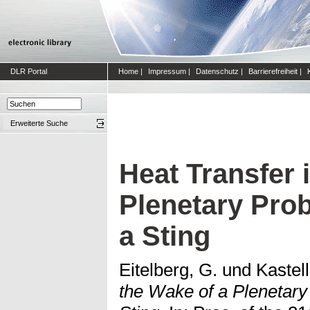
DLR Portal
Home
|
Impressum
|
Datenschutz
|
Barrierefreiheit
|
Erweiterte Suche
Heat Transfer 
Plenetary Pro
a Sting
Eitelberg, G.
und
Kastell
the Wake of a Plenetar