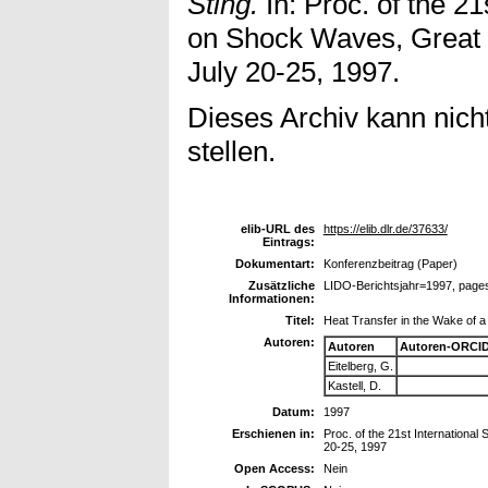
Sting.
In: Proc. of the 2
on Shock Waves, Great K
July 20-25, 1997.
Dieses Archiv kann nicht
stellen.
elib-URL des
https://elib.dlr.de/37633/
Eintrags:
Dokumentart:
Konferenzbeitrag (Paper)
Zusätzliche
LIDO-Berichtsjahr=1997, page
Informationen:
Titel:
Heat Transfer in the Wake of a
Autoren:
Autoren
Autoren-ORCID
Eitelberg, G.
Kastell, D.
Datum:
1997
Erschienen in:
Proc. of the 21st Internationa
20-25, 1997
Open Access:
Nein