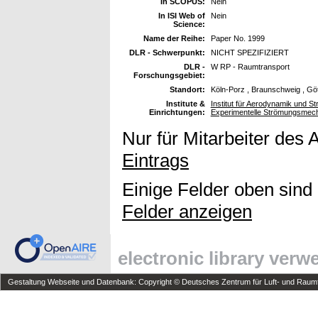
In SCOPUS:
Nein
In ISI Web of
Nein
Science:
Name der Reihe:
Paper No. 1999
DLR - Schwerpunkt:
NICHT SPEZIFIZIERT
DLR -
W RP - Raumtransport
Forschungsgebiet:
Standort:
Köln-Porz , Braunschweig , Gö
Institute &
Institut für Aerodynamik und St
Einrichtungen:
Experimentelle Strömungsmec
Nur für Mitarbeiter des 
Eintrags
Einige Felder oben sind
Felder anzeigen
electronic library ver
Gestaltung Webseite und Datenbank: Copyright © Deutsches Zentrum für Luft- und Raumfa