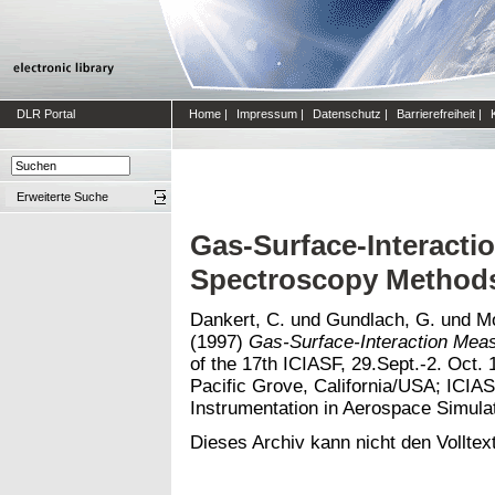
DLR Portal
Home
|
Impressum
|
Datenschutz
|
Barrierefreiheit
|
Erweiterte Suche
Gas-Surface-Interacti
Spectroscopy Method
Dankert, C.
und
Gundlach, G.
und
M
(1997)
Gas-Surface-Interaction Mea
of the 17th ICIASF, 29.Sept.-2. Oct.
Pacific Grove, California/USA; ICIAS
Instrumentation in Aerospace Simulati
Dieses Archiv kann nicht den Volltext