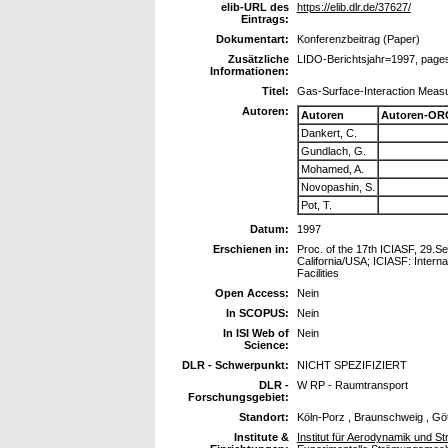
elib-URL des
https://elib.dlr.de/37627/
Eintrags:
Dokumentart:
Konferenzbeitrag (Paper)
Zusätzliche
LIDO-Berichtsjahr=1997, page
Informationen:
Titel:
Gas-Surface-Interaction Meas
Autoren:
Autoren
Autoren-OR
Dankert, C.
Gundlach, G.
Mohamed, A.
Novopashin, S.
Pot, T.
Datum:
1997
Erschienen in:
Proc. of the 17th ICIASF, 29.Se
California/USA; ICIASF: Intern
Facilities
Open Access:
Nein
In SCOPUS:
Nein
In ISI Web of
Nein
Science:
DLR - Schwerpunkt:
NICHT SPEZIFIZIERT
DLR -
W RP - Raumtransport
Forschungsgebiet:
Standort:
Köln-Porz , Braunschweig , Gö
Institute &
Institut für Aerodynamik und St