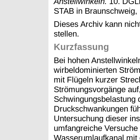
Anstellwinkeln.
10. DGL
STAB in Braunschweig, 1
Dieses Archiv kann nicht
stellen.
Kurzfassung
Bei hohen Anstellwinkeln
wirbeldominierten Strö
mit Flügeln kurzer Strec
Strömungsvorgänge auf, 
Schwingungsbelastung d
Druckschwankungen führ
Untersuchung dieser ins
umfangreiche Versuche
Wasserumlaufkanal mit