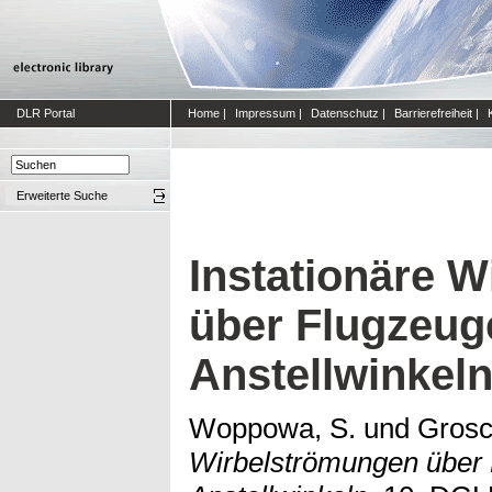
DLR Portal
Home
|
Impressum
|
Datenschutz
|
Barrierefreiheit
|
Erweiterte Suche
Instationäre 
über Flugzeug
Anstellwinkel
Woppowa, S.
und
Grosc
Wirbelströmungen über 