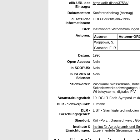
elib-URL des
https://elib.dlr.de/37534/
Eintrags:
Dokumentart:
Konferenzbeitrag (Vortrag)
Zusätzliche
LIDO-Berichtsjahr=1996,
Informationen:
Titel:
Instationäre Wirbelströmungen 
Autoren:
Autoren
Autoren-ORC
Woppowa, S.
Grosche, F.-R.
Datum:
1996
Open Access:
Nein
In SCOPUS:
Nein
In ISI Web of
Nein
Science:
Stichwörter:
Windkanal, Wasserkanal, hohe A
Seitenleitwerksschwingungen, B
Wirbelsysteme, digitales PIV
Veranstaltungstitel:
10. DGLR-Fach-Symposium der
DLR - Schwerpunkt:
Luftfahrt
DLR -
L ST - Starrflüglertechnologien
Forschungsgebiet:
Standort:
Köln-Porz , Braunschweig , Gö
Institute &
Institut für Aerodynamik und St
Einrichtungen:
Experimentelle Strömungsmec