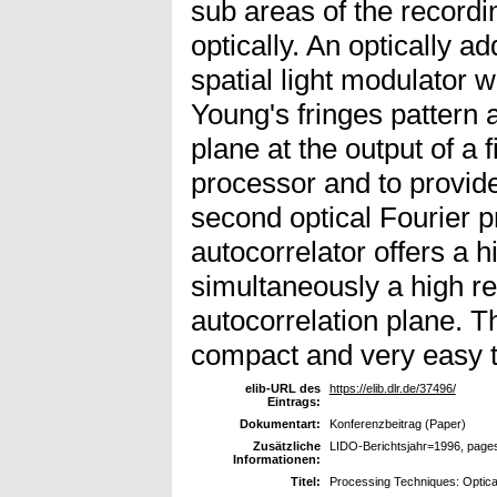
sub areas of the record
optically. An optically ad
spatial light modulator w
Young's fringes pattern 
plane at the output of a f
processor and to provide
second optical Fourier p
autocorrelator offers a 
simultaneously a high re
autocorrelation plane. Th
compact and very easy t
elib-URL des
https://elib.dlr.de/37496/
Eintrags:
Dokumentart:
Konferenzbeitrag (Paper)
Zusätzliche
LIDO-Berichtsjahr=1996, page
Informationen:
Titel:
Processing Techniques: Optica