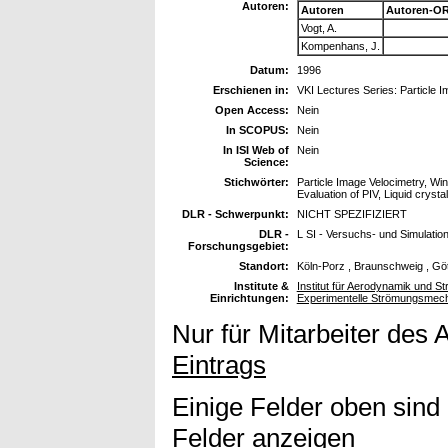
Autoren:
Autoren
Autoren-OR
Vogt, A.
Kompenhans, J.
Datum:
1996
Erschienen in:
VKI Lectures Series: Particle I
Open Access:
Nein
In SCOPUS:
Nein
In ISI Web of
Nein
Science:
Stichwörter:
Particle Image Velocimetry, Win
Evaluation of PIV, Liquid crystal
DLR - Schwerpunkt:
NICHT SPEZIFIZIERT
DLR -
L SI - Versuchs- und Simulatio
Forschungsgebiet:
Standort:
Köln-Porz , Braunschweig , Gö
Institute &
Institut für Aerodynamik und St
Einrichtungen:
Experimentelle Strömungsmec
Nur für Mitarbeiter des 
Eintrags
Einige Felder oben sind
Felder anzeigen