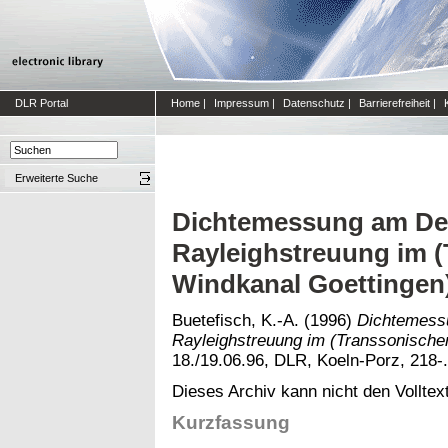
DLR Portal
Home
|
Impressum
|
Datenschutz
|
Barrierefreiheit
|
Erweiterte Suche
Dichtemessung am Delt
Rayleighstreuung im 
Windkanal Goettinge
Buetefisch, K.-A.
(1996)
Dichtemessu
Rayleighstreuung im (Transsonisch
18./19.06.96, DLR, Koeln-Porz, 218-.
Dieses Archiv kann nicht den Volltext
Kurzfassung