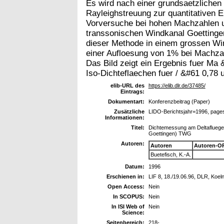
Es wird nach einer grundsaetzlichen
Rayleighstreuung zur quantitativen 
Vorversuche bei hohen Machzahlen u
transsonischen Windkanal Goettingen
dieser Methode in einem grossen Wi
einer Aufloesung von 1% bei Machza
Das Bild zeigt ein Ergebnis fuer Ma 
Iso-Dichteflaechen fuer / &#61 0,78
elib-URL des
https://elib.dlr.de/37485/
Eintrags:
Dokumentart:
Konferenzbeitrag (Paper)
Zusätzliche
LIDO-Berichtsjahr=1996, page
Informationen:
Titel:
Dichtemessung am Deltafluegel
Goettingen) TWG
Autoren:
Autoren
Autoren-O
Buetefisch, K.-A.
Datum:
1996
Erschienen in:
LIF 8, 18./19.06.96, DLR, Koel
Open Access:
Nein
In SCOPUS:
Nein
In ISI Web of
Nein
Science:
Seitenbereich:
218-