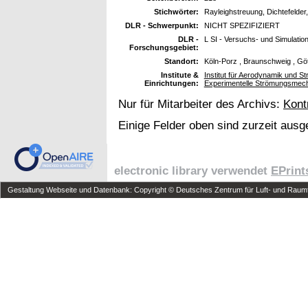
Stichwörter:
Rayleighstreuung, Dichtefelder
DLR - Schwerpunkt:
NICHT SPEZIFIZIERT
DLR -
L SI - Versuchs- und Simulatio
Forschungsgebiet:
Standort:
Köln-Porz , Braunschweig , Gö
Institute &
Institut für Aerodynamik und St
Einrichtungen:
Experimentelle Strömungsmec
Nur für Mitarbeiter des Archivs:
Kont
Einige Felder oben sind zurzeit ausg
electronic library verwendet
EPrint
Gestaltung Webseite und Datenbank: Copyright © Deutsches Zentrum für Luft- und Raumfa