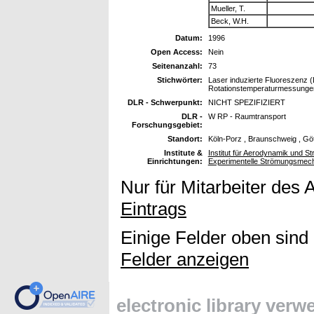
Mueller, T.
Beck, W.H.
Datum:
1996
Open Access:
Nein
Seitenanzahl:
73
Stichwörter:
Laser induzierte Fluoreszenz 
Rotationstemperaturmessungen
DLR - Schwerpunkt:
NICHT SPEZIFIZIERT
DLR -
W RP - Raumtransport
Forschungsgebiet:
Standort:
Köln-Porz , Braunschweig , Gö
Institute &
Institut für Aerodynamik und St
Einrichtungen:
Experimentelle Strömungsmec
Nur für Mitarbeiter des 
Eintrags
Einige Felder oben sind
Felder anzeigen
electronic library ver