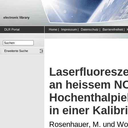
DLR Portal
Home
|
Impressum
|
Datenschutz
|
Barrierefreiheit
|
Erweiterte Suche
Laserfluores
an heissem NO
Hochenthalpie
in einer Kalibr
Rosenhauer, M.
und
Wol