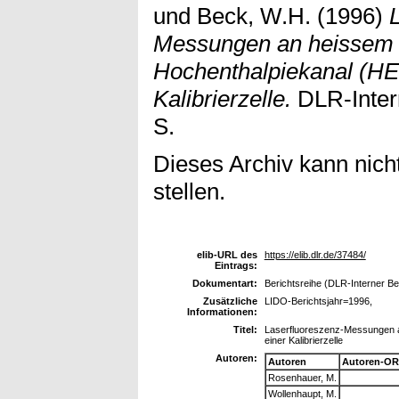
und
Beck, W.H.
(1996)
Messungen an heissem 
Hochenthalpiekanal (HE
Kalibrierzelle.
DLR-Intern
S.
Dieses Archiv kann nicht
stellen.
elib-URL des
https://elib.dlr.de/37484/
Eintrags:
Dokumentart:
Berichtsreihe (DLR-Interner Be
Zusätzliche
LIDO-Berichtsjahr=1996,
Informationen:
Titel:
Laserfluoreszenz-Messungen a
einer Kalibrierzelle
Autoren:
Autoren
Autoren-OR
Rosenhauer, M.
Wollenhaupt, M.