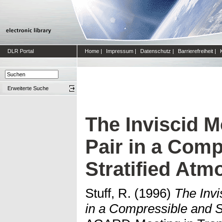
DLR Portal
Home
|
Impressum
|
Datenschutz
|
Barrierefreiheit
|
Erweiterte Suche
The Inviscid M
Pair in a Comp
Stratified Atm
Stuff, R.
(1996)
The Invi
in a Compressible and S