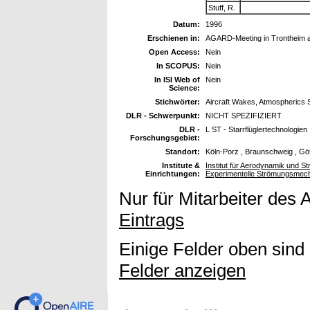
Stuff, R.
Datum:
1996
Erschienen in:
AGARD-Meeting in Trontheim a
Open Access:
Nein
In SCOPUS:
Nein
In ISI Web of
Nein
Science:
Stichwörter:
Aircraft Wakes, Atmospherics Str
DLR - Schwerpunkt:
NICHT SPEZIFIZIERT
DLR -
L ST - Starrflüglertechnologien
Forschungsgebiet:
Standort:
Köln-Porz , Braunschweig , Gö
Institute &
Institut für Aerodynamik und St
Einrichtungen:
Experimentelle Strömungsmec
Nur für Mitarbeiter des 
Eintrags
Einige Felder oben sind
Felder anzeigen