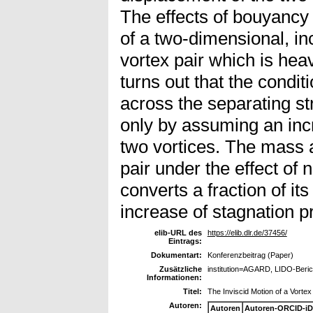
The effects of bouyancy
of a two-dimensional, in
vortex pair which is heav
turns out that the condit
across the separating s
only by assuming an incr
two vortices. The mass
pair under the effect of
converts a fraction of its
increase of stagnation p
elib-URL des
https://elib.dlr.de/37456/
Eintrags:
Dokumentart:
Konferenzbeitrag (Paper)
Zusätzliche
institution=AGARD, LIDO-Beric
Informationen:
Titel:
The Inviscid Motion of a Vortex
Autoren:
Autoren
Autoren-ORCID-iD