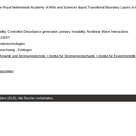
he Royal Netherlands Academy of ARts and Sciences &quot;Transitional Boundary Layers in 
ility, Controlled Disturbance generation, primary Instability, Nonlinear Wave Interactions
IZIERT
ittstechnologien
unschweig , Göttingen
rodynamik und Strömungstechnik > Institut für Strömungsmechanik > Institut für Experimente
s
 anzeigen
hrt (DLR). Alle Rechte vorbehalten.