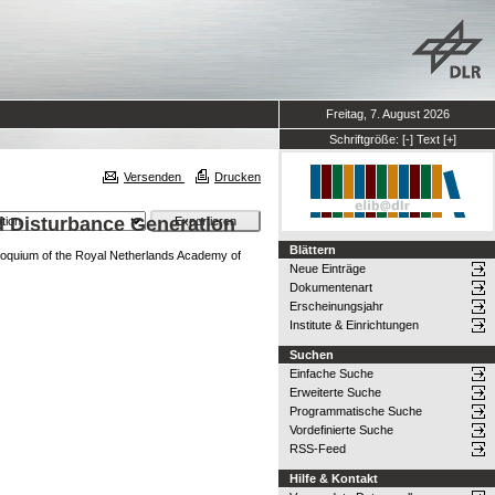
Freitag, 7. August 2026
Schriftgröße:
[-]
Text
[+]
Versenden
Drucken
ed Disturbance Generation
Blättern
loquium of the Royal Netherlands Academy of
Neue Einträge
Dokumentenart
Erscheinungsjahr
Institute & Einrichtungen
Suchen
Einfache Suche
Erweiterte Suche
Programmatische Suche
Vordefinierte Suche
RSS-Feed
Hilfe & Kontakt