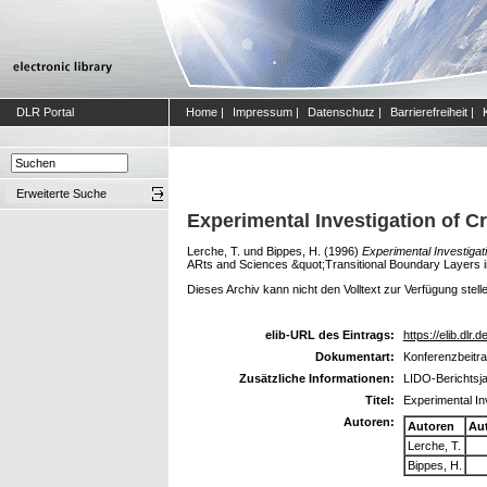
DLR Portal
Home
|
Impressum
|
Datenschutz
|
Barrierefreiheit
|
Erweiterte Suche
Experimental Investigation of Cr
Lerche, T.
und
Bippes, H.
(1996)
Experimental Investigati
ARts and Sciences &quot;Transitional Boundary Layers i
Dieses Archiv kann nicht den Volltext zur Verfügung stell
elib-URL des Eintrags:
https://elib.dlr.
Dokumentart:
Konferenzbeitra
Zusätzliche Informationen:
LIDO-Berichtsj
Titel:
Experimental Inv
Autoren:
Autoren
Au
Lerche, T.
Bippes, H.