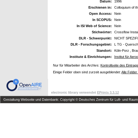
Datum:
1996
Erschienen in:
Colloquium of t
Open Access:
Nein
In SCOPUS:
Nein
In ISI Web of Science:
Nein
Stichwörter:
Crossflow Instab
DLR - Schwerpunkt:
NICHT SPEZIF
DLR - Forschungsgebiet:
L TG - Querschn
Standort:
Köln-Porz , Bra
Institute & Einrichtungen:
Institut für Ae
Nur für Mitarbeiter des Archivs:
Kontrollseite des Eintrag
Einige Felder oben sind zurzeit ausgeblendet:
Alle Felder
electronic library verwendet
EPrints 3.3.12
Gestaltung Webseite und Datenbank: Copyright © Deutsches Zentrum für Luft- und Raumfa