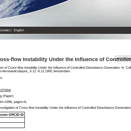
Kontakt
|
English
oss-flow Instability Under the Influence of Controll
on of Cross-flow Instability Under the Influence of Controlled Disturbance Generation.
In: Col
n Aeronautics&quot;, 6.12.-8.12.1995, Amsterdam.
en.
de/37454/
g (Paper)
ahr=1996, pages=6,
estigation of Cross-flow Instability Under the Influence of Controlled Disturbance Generation
toren-ORCID-iD