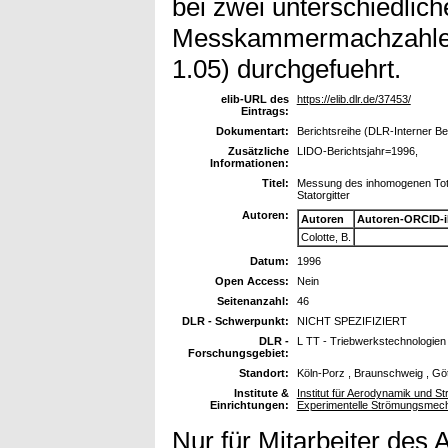
bei zwei unterschiedlich
Messkammermachzahlen
1.05) durchgefuehrt.
elib-URL des
https://elib.dlr.de/37453/
Eintrags:
Dokumentart:
Berichtsreihe (DLR-Interner Be
Zusätzliche
LIDO-Berichtsjahr=1996,
Informationen:
Titel:
Messung des inhomogenen Tota
Statorgitter
Autoren:
Autoren
Autoren-ORCID-
Colotte, B.
Datum:
1996
Open Access:
Nein
Seitenanzahl:
46
DLR - Schwerpunkt:
NICHT SPEZIFIZIERT
DLR -
L TT - Triebwerkstechnologien
Forschungsgebiet:
Standort:
Köln-Porz , Braunschweig , Gö
Institute &
Institut für Aerodynamik und St
Einrichtungen:
Experimentelle Strömungsmec
Nur für Mitarbeiter des 