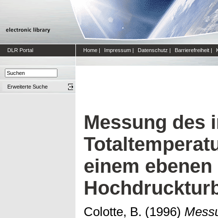
DLR Portal
Home
|
Impressum
|
Datenschutz
|
Barrierefreiheit
|
Erweiterte Suche
Messung des 
Totaltemperatu
einem ebenen
Hochdruckturb
Colotte, B.
(1996)
Messu