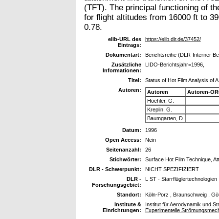
(TFT). The principal functioning of
for flight altitudes from 16000 ft t
0.78.
elib-URL des
https://elib.dlr.de/37452/
Eintrags:
Dokumentart:
Berichtsreihe (DLR-Interner Be
Zusätzliche
LIDO-Berichtsjahr=1996,
Informationen:
Titel:
Status of Hot Film Analysis of 
Autoren:
Autoren
Autoren-OR
Hoehler, G.
Kreplin, G.
Baumgarten, D.
Datum:
1996
Open Access:
Nein
Seitenanzahl:
26
Stichwörter:
Surface Hot Film Technique, At
DLR - Schwerpunkt:
NICHT SPEZIFIZIERT
DLR -
L ST - Starrflüglertechnologien
Forschungsgebiet:
Standort:
Köln-Porz , Braunschweig , Gö
Institute &
Institut für Aerodynamik und St
Einrichtungen:
Experimentelle Strömungsmec