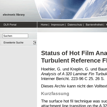
DLR Portal
Home
|
Impressum
|
Datenschutz
|
Barrierefreiheit
|
Erweiterte Suche
Status of Hot Film Ana
Turbulent Reference F
Hoehler, G.
und
Kreplin, G.
und
Baum
Analysis of A 320 Laminar Fin Turbul
Interner Bericht. 223-96 C 25. 26 S.
Dieses Archiv kann nicht den Volltext
Kurzfassung
The surface hot fil technique was suc
attachment line transition on the A 32