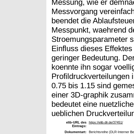
Messung, wie er demnae
Messvorgang vereinfach
beendet die Ablaufsteue
Messpunkt, waehrend de
Stroemungsparameter s
Einfluss dieses Effektes 
geringer Bedeutung. Der
koennte ihn sogar voelli
Profildruckverteilungen
0.75 bis 1.15 sind geme
einer 3D-graphik zusam
bedeutet eine nuetzlich
ueblichen Druckverteilu
elib-URL des
https://elib.dlr.de/37451/
Eintrags:
Dokumentart:
Berichtsreihe (DLR-Interner Be