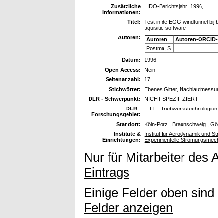
Zusätzliche
LIDO-Berichtsjahr=1996,
Informationen:
Titel:
Test in de EGG-windtunnel bij
aquisitie-software
Autoren:
Autoren
Autoren-ORCID-
Postma, S.
Datum:
1996
Open Access:
Nein
Seitenanzahl:
17
Stichwörter:
Ebenes Gitter, Nachlaufmessu
DLR - Schwerpunkt:
NICHT SPEZIFIZIERT
DLR -
L TT - Triebwerkstechnologien
Forschungsgebiet:
Standort:
Köln-Porz , Braunschweig , Gö
Institute &
Institut für Aerodynamik und St
Einrichtungen:
Experimentelle Strömungsmec
Nur für Mitarbeiter des 
Eintrags
Einige Felder oben sind
Felder anzeigen