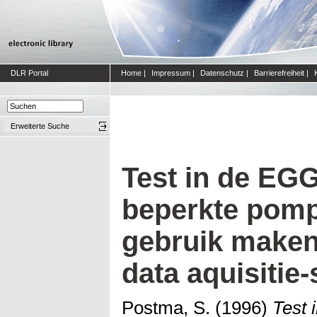
DLR Portal
Home
|
Impressum
|
Datenschutz
|
Barrierefreiheit
|
Erweiterte Suche
Test in de EGG
beperkte pomp
gebruik maken
data aquisitie
Postma, S.
(1996)
Test 