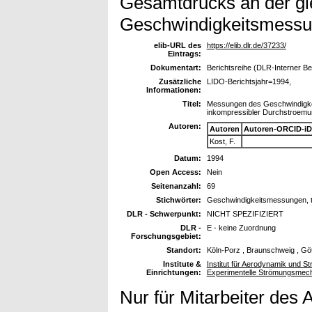
Gesamtdrucks an der gle
Geschwindigkeitsmessu
elib-URL des
https://elib.dlr.de/37233/
Eintrags:
Dokumentart:
Berichtsreihe (DLR-Interner Be
Zusätzliche
LIDO-Berichtsjahr=1994,
Informationen:
Titel:
Messungen des Geschwindigkeit
inkompressibler Durchstroemun
Autoren:
Autoren
Autoren-ORCID-iD
Kost, F.
Datum:
1994
Open Access:
Nein
Seitenanzahl:
69
Stichwörter:
Geschwindigkeitsmessungen, t
DLR - Schwerpunkt:
NICHT SPEZIFIZIERT
DLR -
E - keine Zuordnung
Forschungsgebiet:
Standort:
Köln-Porz , Braunschweig , Gö
Institute &
Institut für Aerodynamik und St
Einrichtungen:
Experimentelle Strömungsmec
Nur für Mitarbeiter des 