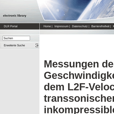
DLR Portal
Home
|
Impressum
|
Datenschutz
|
Barrierefreiheit
|
Erweiterte Suche
Messungen de
Geschwindigke
dem L2F-Veloc
transsonische
inkompressibl