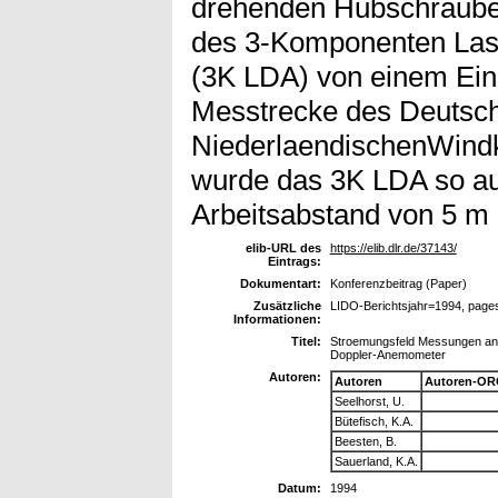
drehenden Hubschrauber
des 3-Komponenten La
(3K LDA) von einem Eins
Messtrecke des Deutsc
NiederlaendischenWindk
wurde das 3K LDA so au
Arbeitsabstand von 5 m r
elib-URL des
https://elib.dlr.de/37143/
Eintrags:
Dokumentart:
Konferenzbeitrag (Paper)
Zusätzliche
LIDO-Berichtsjahr=1994, page
Informationen:
Titel:
Stroemungsfeld Messungen an 
Doppler-Anemometer
Autoren:
Autoren
Autoren-OR
Seelhorst, U.
Bütefisch, K.A.
Beesten, B.
Sauerland, K.A.
Datum:
1994