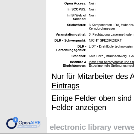
Open Access:
Nein
In SCOPUS:
Nein
In ISI Web of
Nein
Science:
Stichwörter:
3-Komponenten LDA, Hubschraube
Kerndurchmesser
Veranstaltungstitel:
3. Fachtagung Lasermethoden 
DLR - Schwerpunkt:
NICHT SPEZIFIZIERT
DLR -
L DT - Drehflüglertechnologien
Forschungsgebiet:
Standort:
Köln-Porz , Braunschweig , Gö
Institute &
Institut für Aerodynamik und St
Einrichtungen:
Experimentelle Strömungsmec
Nur für Mitarbeiter des 
Eintrags
Einige Felder oben sind
Felder anzeigen
electronic library ver