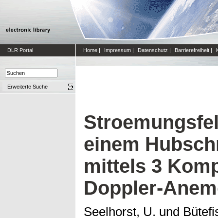
DLR Portal
Home
|
Impressum
|
Datenschutz
|
Barrierefreiheit
|
Erweiterte Suche
Stroemungsfe
einem Hubschr
mittels 3 Kom
Doppler-Anem
Seelhorst, U.
und
Bütefi