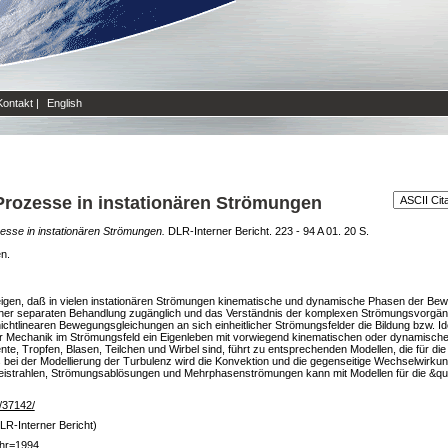
Kontakt
|
English
rozesse in instationären Strömungen
sse in instationären Strömungen.
DLR-Interner Bericht. 223 - 94 A 01. 20 S.
en.
zeigen, daß in vielen instationären Strömungen kinematische und dynamische Phasen der Bewe
iner separaten Behandlung zugänglich und das Verständnis der komplexen Strömungsvorgäng
ichtlinearen Bewegungsgleichungen an sich einheitlicher Strömungsfelder die Bildung bzw. Id
r Mechanik im Strömungsfeld ein Eigenleben mit vorwiegend kinematischen oder dynamisch
ente, Tropfen, Blasen, Teilchen und Wirbel sind, führt zu entsprechenden Modellen, die für d
bei der Modellierung der Turbulenz wird die Konvektion und die gegenseitige Wechselwirkung
 Freistrahlen, Strömungsablösungen und Mehrphasenströmungen kann mit Modellen für die &q
e/37142/
LR-Interner Bericht)
hr=1994,