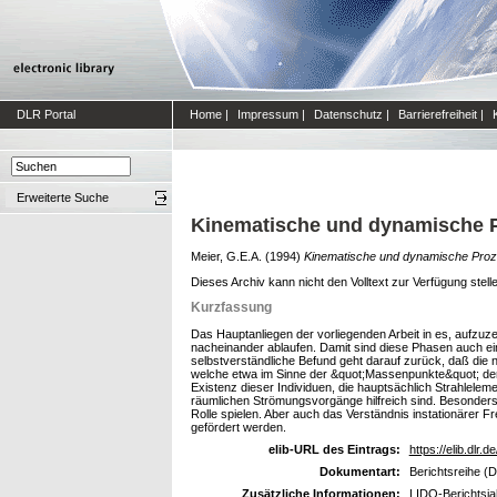
DLR Portal
Home
|
Impressum
|
Datenschutz
|
Barrierefreiheit
|
Erweiterte Suche
Kinematische und dynamische P
Meier, G.E.A.
(1994)
Kinematische und dynamische Proze
Dieses Archiv kann nicht den Volltext zur Verfügung stell
Kurzfassung
Das Hauptanliegen der vorliegenden Arbeit in es, aufzu
nacheinander ablaufen. Damit sind diese Phasen auch e
selbstverständliche Befund geht darauf zurück, daß die n
welche etwa im Sinne der &quot;Massenpunkte&quot; de
Existenz dieser Individuen, die hauptsächlich Strahlelem
räumlichen Strömungsvorgänge hilfreich sind. Besonders 
Rolle spielen. Aber auch das Verständnis instationärer
gefördert werden.
elib-URL des Eintrags:
https://elib.dlr.d
Dokumentart:
Berichtsreihe (D
Zusätzliche Informationen:
LIDO-Berichtsja