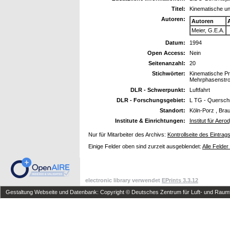
Titel:
Kinematische un
Autoren:
Autoren
Meier, G.E.A.
Datum:
1994
Open Access:
Nein
Seitenanzahl:
20
Stichwörter:
Kinematische Pr
Mehrphasenstr
DLR - Schwerpunkt:
Luftfahrt
DLR - Forschungsgebiet:
L TG - Querschn
Standort:
Köln-Porz , Bra
Institute & Einrichtungen:
Institut für Ae
Nur für Mitarbeiter des Archivs:
Kontrollseite des Eintrag
Einige Felder oben sind zurzeit ausgeblendet:
Alle Felder
electronic library verwendet
EPrints 3.3.12
Gestaltung Webseite und Datenbank: Copyright © Deutsches Zentrum für Luft- und Raumfa