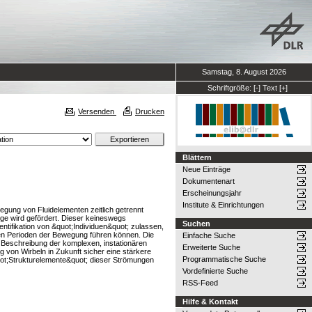
Samstag, 8. August 2026
Schriftgröße:
[-]
Text
[+]
Versenden
Drucken
Blättern
Neue Einträge
Dokumentenart
Erscheinungsjahr
Institute & Einrichtungen
gung von Fluidelementen zeitlich getrennt
e wird gefördert. Dieser keineswegs
Suchen
entifikation von &quot;Individuen&quot; zulassen,
en Perioden der Bewegung führen können. Die
Einfache Suche
ie Beschreibung der komplexen, instationären
Erweiterte Suche
 von Wirbeln in Zukunft sicher eine stärkere
Programmatische Suche
uot;Strukturelemente&quot; dieser Strömungen
Vordefinierte Suche
RSS-Feed
Hilfe & Kontakt