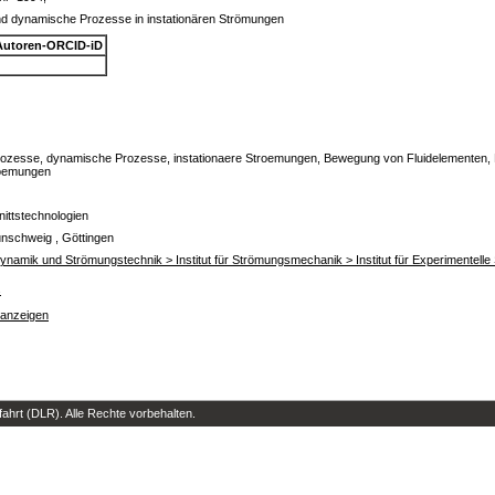
d dynamische Prozesse in instationären Strömungen
Autoren-ORCID-iD
ozesse, dynamische Prozesse, instationaere Stroemungen, Bewegung von Fluidelementen, K
oemungen
ittstechnologien
unschweig , Göttingen
rodynamik und Strömungstechnik > Institut für Strömungsmechanik > Institut für Experimentel
s
 anzeigen
hrt (DLR). Alle Rechte vorbehalten.