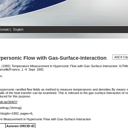
Kontakt
|
English
ersonic Flow with Gas-Surface-Interaction
.
(1992)
Temperature Measurement in Hypersonic Flow with Gas-Surface-Interaction.
IUTAM 
eille/France, 1.-4. Sept. 1992.
en.
hypersonic rarefied flow fields as method to measure temperatures and densities.By means 
ails of the heat transfer can be examined. This is relevant to the gas-surface-interaction of re
oduced for this purpose.
.dlr.de/36907/
eitrag (Vortrag)
htsjahr=1992, pages=6,
e Measurement in Hypersonic Flow with Gas-Surface-Interaction
Autoren-ORCID-iD