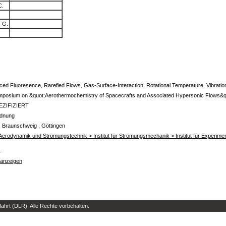
C.
 G.
ced Fluoresence, Rarefied Flows, Gas-Surface-Interaction, Rotational Temperature, Vibrati
osium on &quot;Aerothermochemistry of Spacecrafts and Associated Hypersonic Flows&quot
EZIFIZIERT
rdnung
, Braunschweig , Göttingen
ür Aerodynamik und Strömungstechnik > Institut für Strömungsmechanik > Institut für Experi
s
 anzeigen
hrt (DLR). Alle Rechte vorbehalten.