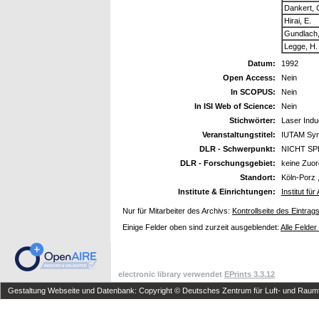
Dankert, 
Hirai, E.
Gundlach,
Legge, H.
Datum:
1992
Open Access:
Nein
In SCOPUS:
Nein
In ISI Web of Science:
Nein
Stichwörter:
Laser Indu
Veranstaltungstitel:
IUTAM Symp
DLR - Schwerpunkt:
NICHT SP
DLR - Forschungsgebiet:
keine Zuo
Standort:
Köln-Porz 
Institute & Einrichtungen:
Institut f
Nur für Mitarbeiter des Archivs:
Kontrollseite des Eintrag
Einige Felder oben sind zurzeit ausgeblendet:
Alle Felder
electronic library verwendet
EPrints 3.3.12
Gestaltung Webseite und Datenbank: Copyright © Deutsches Zentrum für Luft- und Raumfa