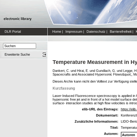
DLR Portal
Home
|
Impressum
|
Datenschutz
|
Barrierefreiheit
|
Erweiterte Suche
Temperature Measurement in Hyp
Dankert, C.
und
Hirai, E.
und
Gundlach, G.
und
Legge, H
Spacecrafts and Associated Hypersonic Flows&quot;, Mars
Dieses Archiv kann nicht den Volltext zur Verfügung stell
Kurzfassung
Laser-Induced Fluorescence spectroscopy is applied in 
hypersonic free jet and in front of a hot model surface det
surface- interaction studies at high flow velocities is intr
elib-URL des Eintrags:
https://elib
Dokumentart:
Konferenzb
Zusätzliche Informationen:
LIDO-Beric
Titel:
Temperatur
Autoren:
Autoren