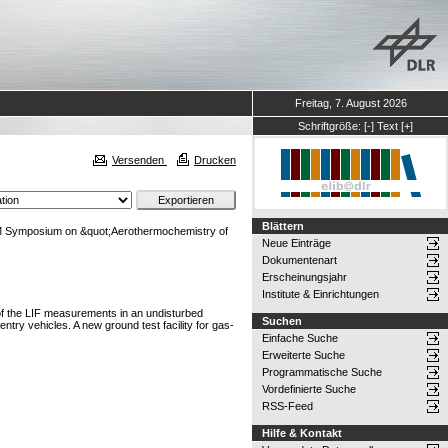
Freitag, 7. August 2026
Schriftgröße:
[-]
Text
[+]
Versenden
Drucken
Blättern
Symposium on &quot;Aerothermochemistry of
Neue Einträge
Dokumentenart
Erscheinungsjahr
Institute & Einrichtungen
of the LIF measurements in an undisturbed
Suchen
entry vehicles. A new ground test facility for gas-
Einfache Suche
Erweiterte Suche
Programmatische Suche
Vordefinierte Suche
RSS-Feed
Hilfe & Kontakt