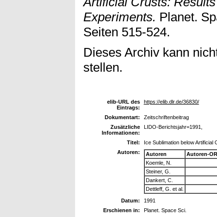
Artificial Crusts: Resul
Experiments.
Planet. Spa
Seiten 515-524.
Dieses Archiv kann nicht
stellen.
elib-URL des
https://elib.dlr.de/36830/
Eintrags:
Dokumentart:
Zeitschriftenbeitrag
Zusätzliche
LIDO-Berichtsjahr=1991,
Informationen:
Titel:
Ice Sublimation below Artificia
Autoren:
Autoren
Autoren-OR
Koemle, N.
Steiner, G.
Dankert, C.
Dettleff, G. et al.
Datum:
1991
Erschienen in:
Planet. Space Sci.