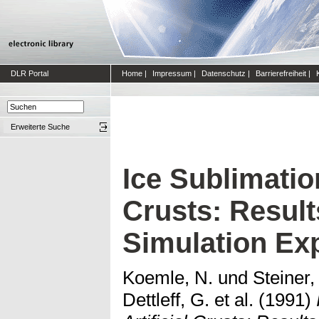
DLR Portal
Home
|
Impressum
|
Datenschutz
|
Barrierefreiheit
|
Erweiterte Suche
Ice Sublimation
Crusts: Resul
Simulation Ex
Koemle, N.
und
Steiner,
Dettleff, G. et al.
(1991)