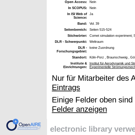
Open Access:
Nein
In SCOPUS:
Nein
In ISI Web of
Ja
Science:
Band:
Vol. 39
Seitenbereich:
Seiten 515-524
Stichwörter:
Comet simulation experiment; S
DLR - Schwerpunkt:
Weltraum
DLR -
keine Zuordnung
Forschungsgebiet:
Standort:
Köln-Porz , Braunschweig , Gö
Institute &
Institut für Aerodynamik und St
Einrichtungen:
Experimentelle Strömungsmec
Nur für Mitarbeiter des 
Eintrags
Einige Felder oben sind
Felder anzeigen
electronic library ver