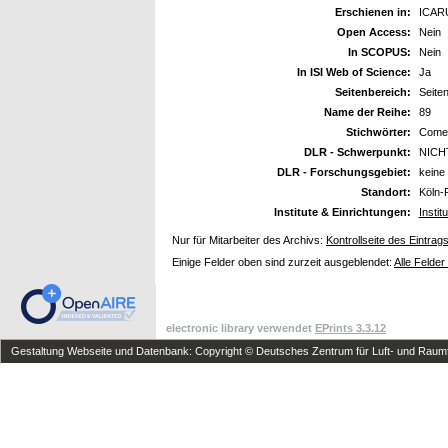
Erschienen in:
ICARU
Open Access:
Nein
In SCOPUS:
Nein
In ISI Web of Science:
Ja
Seitenbereich:
Seite
Name der Reihe:
89
Stichwörter:
Comets
DLR - Schwerpunkt:
NICH
DLR - Forschungsgebiet:
keine
Standort:
Köln-
Institute & Einrichtungen:
Insti
Nur für Mitarbeiter des Archivs:
Kontrollseite des Eintrag
Einige Felder oben sind zurzeit ausgeblendet:
Alle Felder
electronic library verwendet
EPrints 3.3.12
Gestaltung Webseite und Datenbank: Copyright © Deutsches Zentrum für Luft- und Raumfa