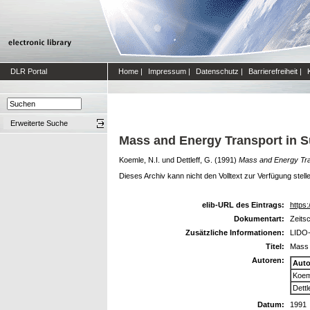
DLR Portal
Home
|
Impressum
|
Datenschutz
|
Barrierefreiheit
|
Erweiterte Suche
Mass and Energy Transport in S
Koemle, N.I.
und
Dettleff, G.
(1991)
Mass and Energy Tra
Dieses Archiv kann nicht den Volltext zur Verfügung stell
elib-URL des Eintrags:
https:
Dokumentart:
Zeitsc
Zusätzliche Informationen:
LIDO-
Titel:
Mass 
Autoren:
Auto
Koeml
Dettl
Datum:
1991