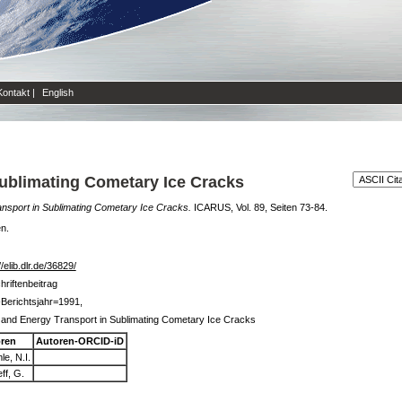
Kontakt
|
English
ublimating Cometary Ice Cracks
nsport in Sublimating Cometary Ice Cracks.
ICARUS, Vol. 89, Seiten 73-84.
en.
//elib.dlr.de/36829/
hriftenbeitrag
Berichtsjahr=1991,
and Energy Transport in Sublimating Cometary Ice Cracks
ren
Autoren-ORCID-iD
e, N.I.
eff, G.