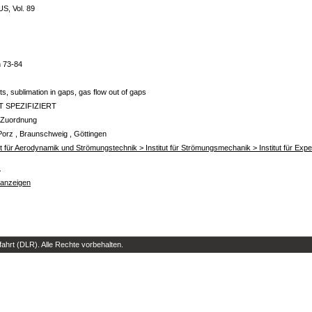
S, Vol. 89
n 73-84
, sublimation in gaps, gas flow out of gaps
T SPEZIFIZIERT
 Zuordnung
Porz , Braunschweig , Göttingen
tut für Aerodynamik und Strömungstechnik > Institut für Strömungsmechanik > Institut für Ex
s
 anzeigen
hrt (DLR). Alle Rechte vorbehalten.