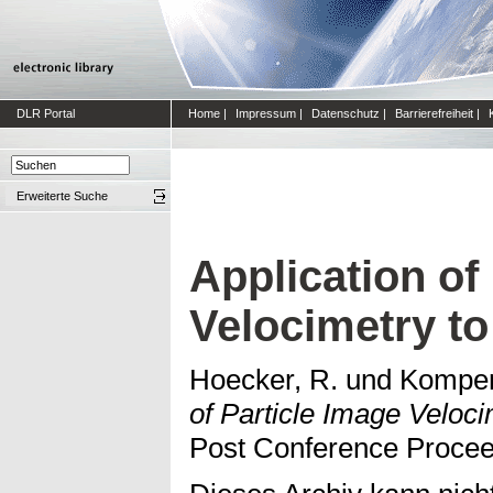
DLR Portal
Home
|
Impressum
|
Datenschutz
|
Barrierefreiheit
|
Erweiterte Suche
Application of
Velocimetry t
Hoecker, R.
und
Kompen
of Particle Image Veloci
Post Conference Procee