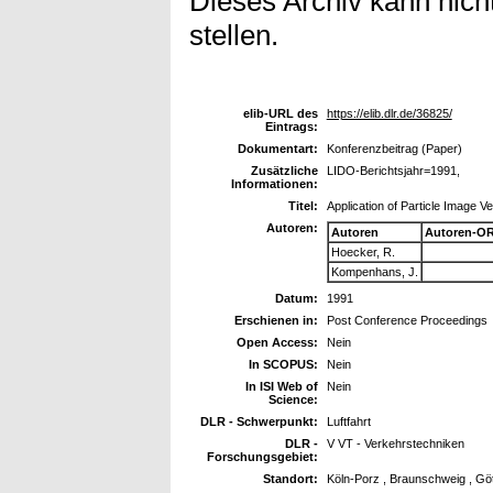
Dieses Archiv kann nicht
stellen.
elib-URL des
https://elib.dlr.de/36825/
Eintrags:
Dokumentart:
Konferenzbeitrag (Paper)
Zusätzliche
LIDO-Berichtsjahr=1991,
Informationen:
Titel:
Application of Particle Image V
Autoren:
Autoren
Autoren-OR
Hoecker, R.
Kompenhans, J.
Datum:
1991
Erschienen in:
Post Conference Proceedings
Open Access:
Nein
In SCOPUS:
Nein
In ISI Web of
Nein
Science:
DLR - Schwerpunkt:
Luftfahrt
DLR -
V VT - Verkehrstechniken
Forschungsgebiet:
Standort:
Köln-Porz , Braunschweig , Gö