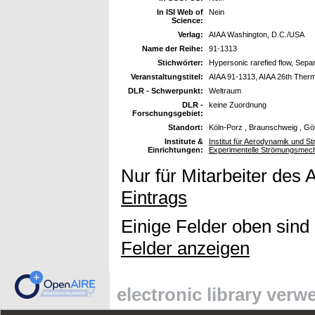
In ISI Web of
Nein
Science:
Verlag:
AIAA Washington, D.C./USA
Name der Reihe:
91-1313
Stichwörter:
Hypersonic rarefied flow, Sepa
Veranstaltungstitel:
AIAA 91-1313, AIAA 26th Therm
DLR - Schwerpunkt:
Weltraum
DLR -
keine Zuordnung
Forschungsgebiet:
Standort:
Köln-Porz , Braunschweig , Gö
Institute &
Institut für Aerodynamik und St
Einrichtungen:
Experimentelle Strömungsmec
Nur für Mitarbeiter des 
Eintrags
Einige Felder oben sind
Felder anzeigen
electronic library ver