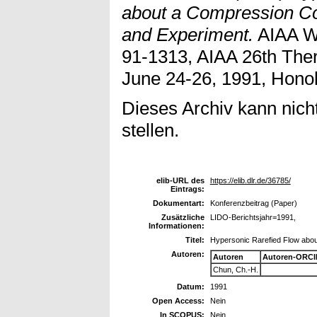
about a Compression C
and Experiment.
AIAA W
91-1313, AIAA 26th The
June 24-26, 1991, Hono
Dieses Archiv kann nicht
stellen.
elib-URL des
https://elib.dlr.de/36785/
Eintrags:
Dokumentart:
Konferenzbeitrag (Paper)
Zusätzliche
LIDO-Berichtsjahr=1991,
Informationen:
Titel:
Hypersonic Rarefied Flow abo
Autoren:
Autoren
Autoren-ORCI
Chun, Ch.-H.
Datum:
1991
Open Access:
Nein
In SCOPUS:
Nein