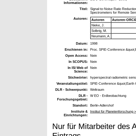
Informationen:
Titel:
Signal-to-Noise Ratio Reducti
Spectrometers for Remote Sens
Autoren:
Autoren
Autoren-ORCI
Nieke, J.
Solbrig, M.
Neumann, A.
Datum:
1998
Erschienen in:
Proc. SPIE-Conference &quot;E
Open Access:
Nein
In SCOPUS:
Nein
In ISI Web of
Nein
Science:
Stichwörter:
hyperspectral radiometric sen
Veranstaltungstitel:
SPIE-Conference &quot;Earth O
DLR - Schwerpunkt:
Weltraum
DLR -
W EO - Erdbeobachtung
Forschungsgebiet:
Standort:
Berlin-Adlershof
Institute &
Institut für Planetenforschung >
Einrichtungen:
Nur für Mitarbeiter des 
Eintrags