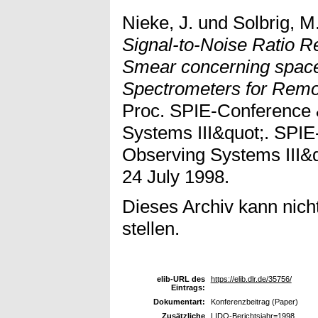
Nieke, J.
und
Solbrig, M
Signal-to-Noise Ratio R
Smear concerning spac
Spectrometers for Remot
Proc. SPIE-Conference 
Systems III&quot;. SPI
Observing Systems III&q
24 July 1998.
Dieses Archiv kann nicht
stellen.
elib-URL des
https://elib.dlr.de/35756/
Eintrags:
Dokumentart:
Konferenzbeitrag (Paper)
Zusätzliche
LIDO-Berichtsjahr=1998,