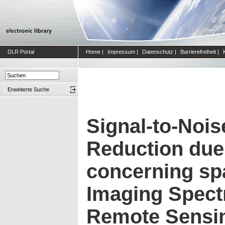
DLR Portal
Home
|
Impressum
|
Datenschutz
|
Barrierefreiheit
|
Erweiterte Suche
Signal-to-Nois
Reduction due
concerning s
Imaging Spect
Remote Sensin