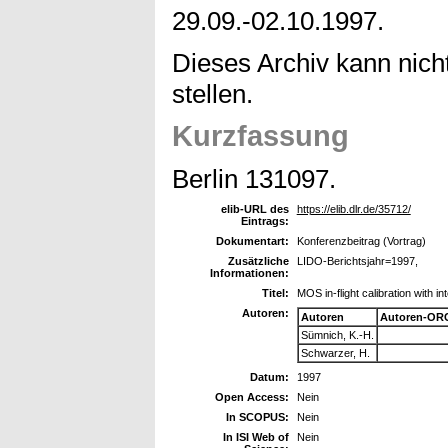
29.09.-02.10.1997.
Dieses Archiv kann nicht
stellen.
Kurzfassung
Berlin 131097.
elib-URL des
https://elib.dlr.de/35712/
Eintrags:
Dokumentart:
Konferenzbeitrag (Vortrag)
Zusätzliche
LIDO-Berichtsjahr=1997,
Informationen:
Titel:
MOS in-flight calibration with in
Autoren:
Autoren
Autoren-ORC
Sümnich, K.-H.
Schwarzer, H.
Datum:
1997
Open Access:
Nein
In SCOPUS:
Nein
In ISI Web of
Nein