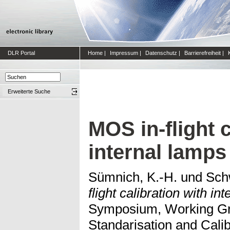
DLR Portal
Home
|
Impressum
|
Datenschutz
|
Barrierefreiheit
|
Erweiterte Suche
MOS in-flight c
internal lamps
Sümnich, K.-H.
und
Sch
flight calibration with in
Symposium, Working Gr
Standarisation and Cali