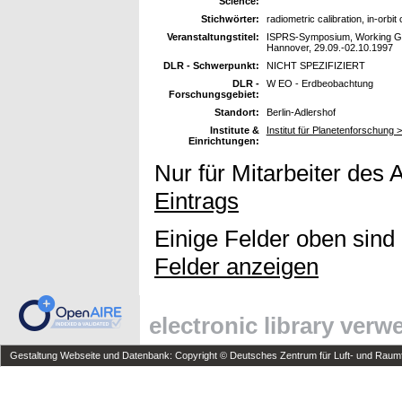
Science:
Stichwörter:
radiometric calibration, in-orbi
Veranstaltungstitel:
ISPRS-Symposium, Working Grou
Hannover, 29.09.-02.10.1997
DLR - Schwerpunkt:
NICHT SPEZIFIZIERT
DLR -
W EO - Erdbeobachtung
Forschungsgebiet:
Standort:
Berlin-Adlershof
Institute &
Institut für Planetenforschung >
Einrichtungen:
Nur für Mitarbeiter des 
Eintrags
Einige Felder oben sind
Felder anzeigen
electronic library ver
Gestaltung Webseite und Datenbank: Copyright © Deutsches Zentrum für Luft- und Raumfa