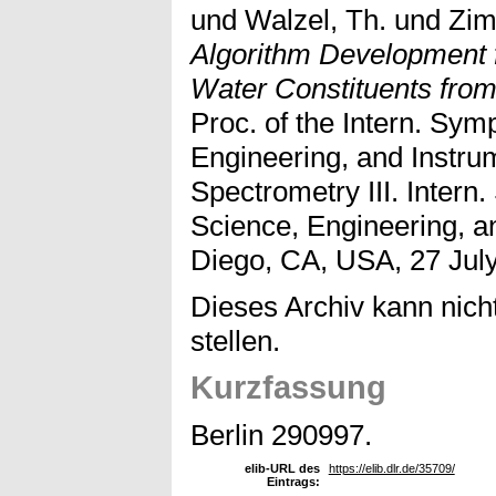
und
Walzel, Th.
und
Zim
Algorithm Development f
Water Constituents fro
Proc. of the Intern. Sy
Engineering, and Instru
Spectrometry III. Inter
Science, Engineering, a
Diego, CA, USA, 27 July
Dieses Archiv kann nicht
stellen.
Kurzfassung
Berlin 290997.
elib-URL des
https://elib.dlr.de/35709/
Eintrags: