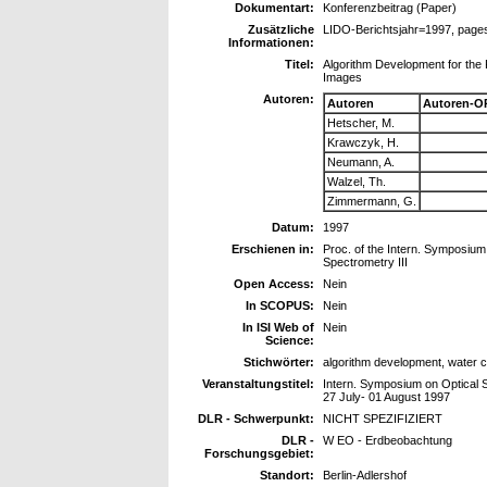
Dokumentart:
Konferenzbeitrag (Paper)
Zusätzliche
LIDO-Berichtsjahr=1997, page
Informationen:
Titel:
Algorithm Development for the 
Images
Autoren:
Autoren
Autoren-O
Hetscher, M.
Krawczyk, H.
Neumann, A.
Walzel, Th.
Zimmermann, G.
Datum:
1997
Erschienen in:
Proc. of the Intern. Symposium
Spectrometry III
Open Access:
Nein
In SCOPUS:
Nein
In ISI Web of
Nein
Science:
Stichwörter:
algorithm development, water c
Veranstaltungstitel:
Intern. Symposium on Optical S
27 July- 01 August 1997
DLR - Schwerpunkt:
NICHT SPEZIFIZIERT
DLR -
W EO - Erdbeobachtung
Forschungsgebiet:
Standort:
Berlin-Adlershof