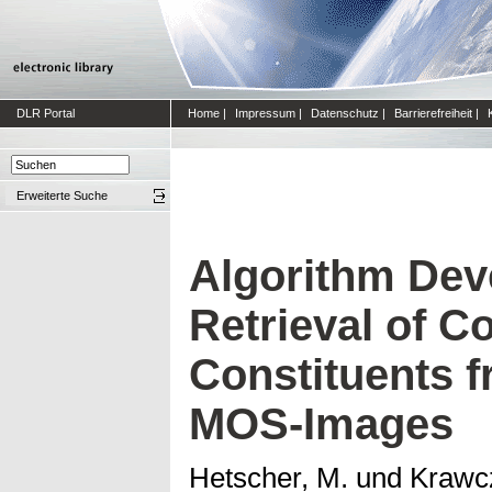
DLR Portal
Home
|
Impressum
|
Datenschutz
|
Barrierefreiheit
|
Erweiterte Suche
Algorithm Dev
Retrieval of C
Constituents f
MOS-Images
Hetscher, M.
und
Krawc