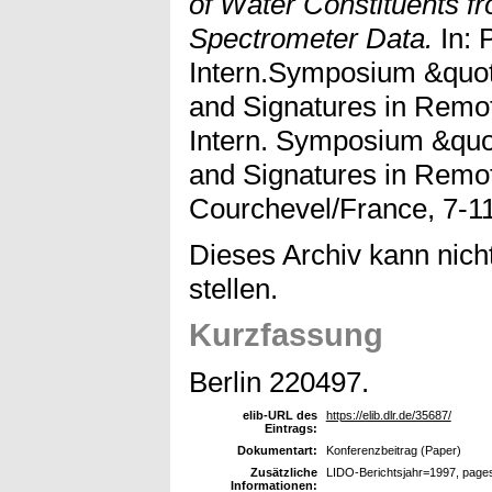
of Water Constituents 
Spectrometer Data.
In: 
Intern.Symposium &quo
and Signatures in Remo
Intern. Symposium &qu
and Signatures in Remo
Courchevel/France, 7-11
Dieses Archiv kann nicht
stellen.
Kurzfassung
Berlin 220497.
elib-URL des
https://elib.dlr.de/35687/
Eintrags:
Dokumentart:
Konferenzbeitrag (Paper)
Zusätzliche
LIDO-Berichtsjahr=1997, page
Informationen: