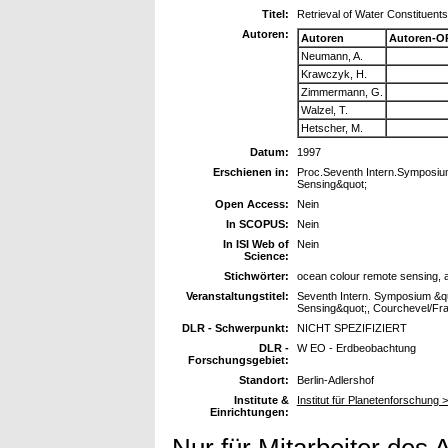
Titel:
Retrieval of Water Constituen
Autoren:
Autoren
Autoren-O
Neumann, A.
Krawczyk, H.
Zimmermann, G.
Walzel, T.
Hetscher, M.
Datum:
1997
Erschienen in:
Proc.Seventh Intern.Symposiu
Sensing&quot;
Open Access:
Nein
In SCOPUS:
Nein
In ISI Web of
Nein
Science:
Stichwörter:
ocean colour remote sensing, a
Veranstaltungstitel:
Seventh Intern. Symposium &q
Sensing&quot;, Courchevel/Fran
DLR - Schwerpunkt:
NICHT SPEZIFIZIERT
DLR -
W EO - Erdbeobachtung
Forschungsgebiet:
Standort:
Berlin-Adlershof
Institute &
Institut für Planetenforschung >
Einrichtungen: