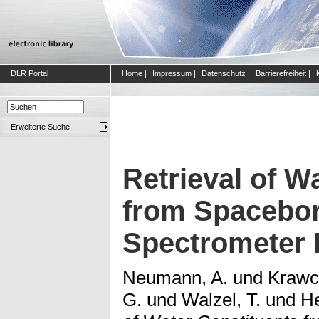
DLR Portal
Home
|
Impressum
|
Datenschutz
|
Barrierefreiheit
|
Erweiterte Suche
Retrieval of W
from Spacebo
Spectrometer 
Neumann, A.
und
Krawc
G.
und
Walzel, T.
und
He