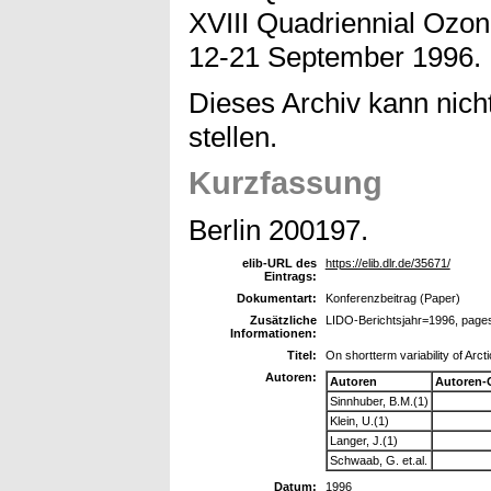
XVIII Quadriennial Ozon
12-21 September 1996.
Dieses Archiv kann nicht
stellen.
Kurzfassung
Berlin 200197.
elib-URL des
https://elib.dlr.de/35671/
Eintrags:
Dokumentart:
Konferenzbeitrag (Paper)
Zusätzliche
LIDO-Berichtsjahr=1996, page
Informationen:
Titel:
On shortterm variability of Arct
Autoren:
Autoren
Autoren-
Sinnhuber, B.M.(1)
Klein, U.(1)
Langer, J.(1)
Schwaab, G. et.al.
Datum:
1996