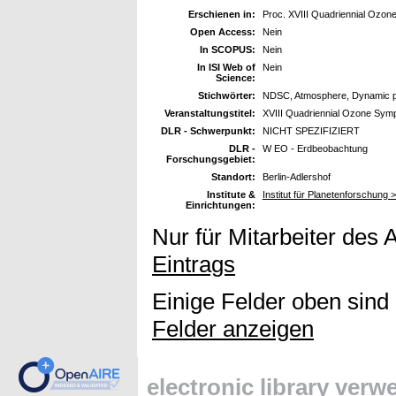
Erschienen in:
Proc. XVIII Quadriennial Ozone
Open Access:
Nein
In SCOPUS:
Nein
In ISI Web of
Nein
Science:
Stichwörter:
NDSC, Atmosphere, Dynamic 
Veranstaltungstitel:
XVIII Quadriennial Ozone Symp
DLR - Schwerpunkt:
NICHT SPEZIFIZIERT
DLR -
W EO - Erdbeobachtung
Forschungsgebiet:
Standort:
Berlin-Adlershof
Institute &
Institut für Planetenforschung >
Einrichtungen:
Nur für Mitarbeiter des 
Eintrags
Einige Felder oben sind
Felder anzeigen
electronic library ver