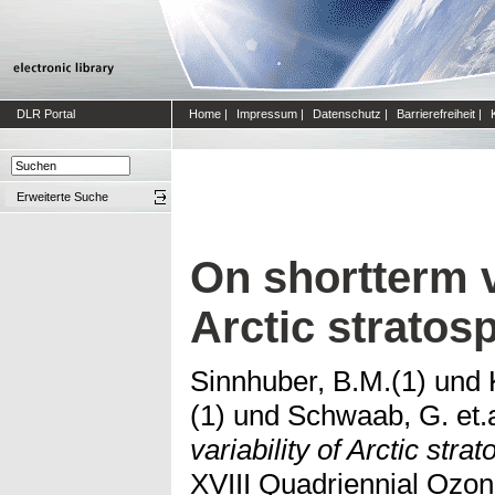
DLR Portal
Home
|
Impressum
|
Datenschutz
|
Barrierefreiheit
|
Erweiterte Suche
On shortterm va
Arctic stratos
Sinnhuber, B.M.(1)
und
(1)
und
Schwaab, G. et.a
variability of Arctic stra
XVIII Quadriennial Ozon