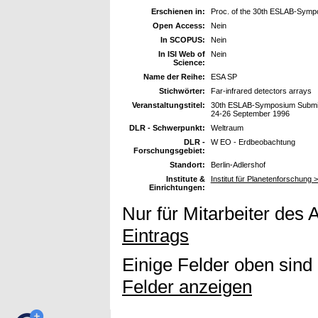
Erschienen in:
Proc. of the 30th ESLAB-Sympo
Open Access:
Nein
In SCOPUS:
Nein
In ISI Web of
Nein
Science:
Name der Reihe:
ESA SP
Stichwörter:
Far-infrared detectors arrays
Veranstaltungstitel:
30th ESLAB-Symposium Submilli
24-26 September 1996
DLR - Schwerpunkt:
Weltraum
DLR -
W EO - Erdbeobachtung
Forschungsgebiet:
Standort:
Berlin-Adlershof
Institute &
Institut für Planetenforschung >
Einrichtungen:
Nur für Mitarbeiter des 
Eintrags
Einige Felder oben sind
Felder anzeigen