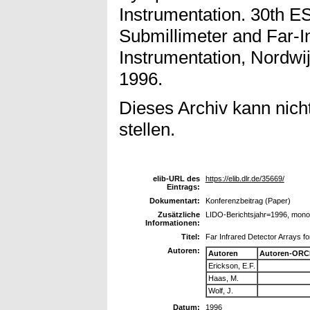
Instrumentation. 30th
Submillimeter and Far-
Instrumentation, Nordwi
1996.
Dieses Archiv kann nicht
stellen.
elib-URL des
https://elib.dlr.de/35669/
Eintrags:
Dokumentart:
Konferenzbeitrag (Paper)
Zusätzliche
LIDO-Berichtsjahr=1996, mono
Informationen:
Titel:
Far Infrared Detector Arrays f
Autoren:
Autoren
Autoren-ORC
Erickson, E.F.
Haas, M.
Wolf, J.
Datum:
1996