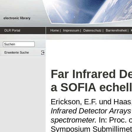
DLR Portal
Home
|
Impressum
|
Datenschutz
|
Barrierefreiheit
|
Erweiterte Suche
Far Infrared D
a SOFIA echel
Erickson, E.F.
und
Haas
Infrared Detector Arrays
spectrometer.
In: Proc. 
Symposium Submillimete