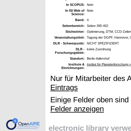
In SCOPUS:
Nein
In ISI Web of
Nein
Science:
Band:
4
Seitenbereich:
Seiten 395-402
Stichwörter:
Optimierung, DTM, CCD-Zeile
Veranstaltungstitel:
Tagung der DGPF, Hannover, 0
DLR - Schwerpunkt:
NICHT SPEZIFIZIERT
DLR -
keine Zuordnung
Forschungsgebiet:
Standort:
Berlin-Adlershof
Institute &
Institut für Planetenforschung >
Einrichtungen:
Nur für Mitarbeiter des 
Eintrags
Einige Felder oben sind
Felder anzeigen
electronic library ver