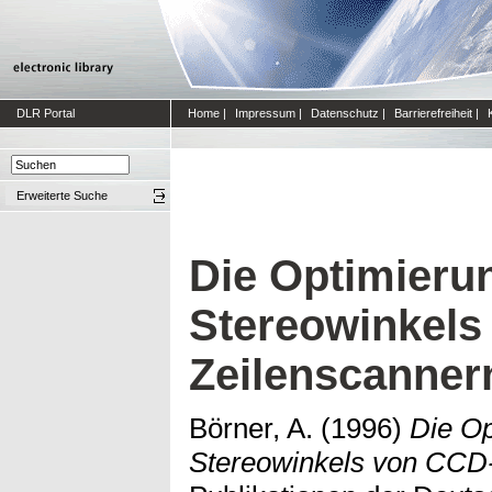
DLR Portal
Home
|
Impressum
|
Datenschutz
|
Barrierefreiheit
|
Erweiterte Suche
Die Optimieru
Stereowinkels
Zeilenscanner
Börner, A.
(1996)
Die Op
Stereowinkels von CCD-