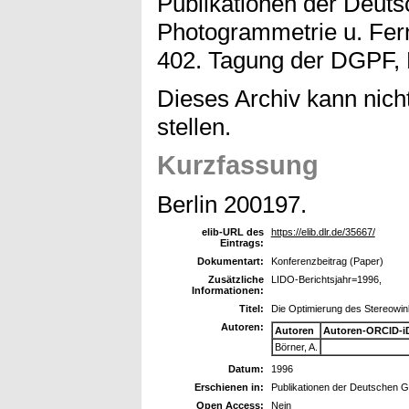
Publikationen der Deuts
Photogrammetrie u. Fer
402. Tagung der DGPF, 
Dieses Archiv kann nicht
stellen.
Kurzfassung
Berlin 200197.
elib-URL des
https://elib.dlr.de/35667/
Eintrags:
Dokumentart:
Konferenzbeitrag (Paper)
Zusätzliche
LIDO-Berichtsjahr=1996,
Informationen:
Titel:
Die Optimierung des Stereowi
Autoren:
Autoren
Autoren-ORCID-i
Börner, A.
Datum:
1996
Erschienen in:
Publikationen der Deutschen G
Open Access:
Nein