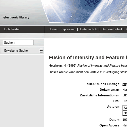
DLR Portal
Home
|
Impressum
|
Datenschutz
|
Barrierefreiheit
|
Erweiterte Suche
Fusion of Intensity and Feature
Hetzheim, H.
(1996)
Fusion of Intensity and Feature bas
Dieses Archiv kann nicht den Volltext zur Verfügung stell
elib-URL des Eintrags:
htt
Dokumentart:
Kon
Zusätzliche Informationen:
LID
Titel:
Fus
Autoren:
A
He
Datum:
19
Open Access:
Ne