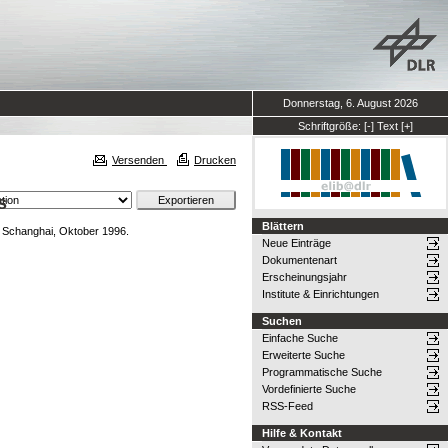
Donnerstag, 6. August 2026
Schriftgröße:
[-]
Text
[+]
Versenden
Drucken
s
Blättern
, Schanghai, Oktober 1996.
Neue Einträge
Dokumentenart
Erscheinungsjahr
Institute & Einrichtungen
Suchen
Einfache Suche
Erweiterte Suche
Programmatische Suche
Vordefinierte Suche
RSS-Feed
Hilfe & Kontakt