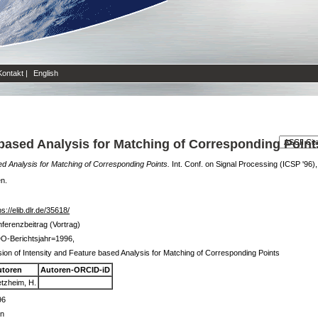
Kontakt
|
English
 based Analysis for Matching of Corresponding Point
ed Analysis for Matching of Corresponding Points.
Int. Conf. on Signal Processing (ICSP '96)
en.
ps://elib.dlr.de/35618/
ferenzbeitrag (Vortrag)
O-Berichtsjahr=1996,
ion of Intensity and Feature based Analysis for Matching of Corresponding Points
utoren
Autoren-ORCID-iD
tzheim, H.
96
in