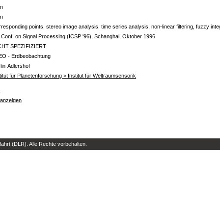
in
in
responding points, stereo image analysis, time series analysis, non-linear filtering, fuzzy inte
. Conf. on Signal Processing (ICSP '96), Schanghai, Oktober 1996
CHT SPEZIFIZIERT
EO - Erdbeobachtung
lin-Adlershof
titut für Planetenforschung > Institut für Weltraumsensorik
s
 anzeigen
hrt (DLR). Alle Rechte vorbehalten.