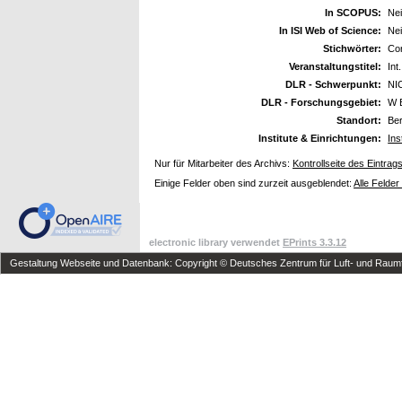
In SCOPUS:
Ne
In ISI Web of Science:
Ne
Stichwörter:
Cor
Veranstaltungstitel:
Int
DLR - Schwerpunkt:
NI
DLR - Forschungsgebiet:
W 
Standort:
Ber
Institute & Einrichtungen:
Ins
Nur für Mitarbeiter des Archivs:
Kontrollseite des Eintrag
Einige Felder oben sind zurzeit ausgeblendet:
Alle Felder
electronic library verwendet
EPrints 3.3.12
Gestaltung Webseite und Datenbank: Copyright © Deutsches Zentrum für Luft- und Raumfa