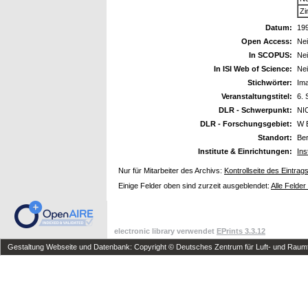
Zi
Datum:
19
Open Access:
Ne
In SCOPUS:
Ne
In ISI Web of Science:
Ne
Stichwörter:
Ima
Veranstaltungstitel:
6. 
DLR - Schwerpunkt:
NI
DLR - Forschungsgebiet:
W 
Standort:
Ber
Institute & Einrichtungen:
Ins
Nur für Mitarbeiter des Archivs:
Kontrollseite des Eintrag
Einige Felder oben sind zurzeit ausgeblendet:
Alle Felder
electronic library verwendet
EPrints 3.3.12
Gestaltung Webseite und Datenbank: Copyright © Deutsches Zentrum für Luft- und Raumfa