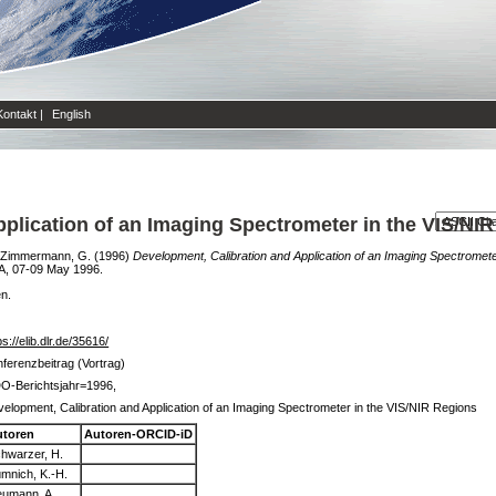
Kontakt
|
English
plication of an Imaging Spectrometer in the VIS/NI
Zimmermann, G.
(1996)
Development, Calibration and Application of an Imaging Spectromete
SA, 07-09 May 1996.
en.
ps://elib.dlr.de/35616/
ferenzbeitrag (Vortrag)
O-Berichtsjahr=1996,
elopment, Calibration and Application of an Imaging Spectrometer in the VIS/NIR Regions
utoren
Autoren-ORCID-iD
hwarzer, H.
mnich, K.-H.
umann, A.