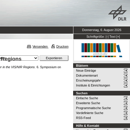
Donnerstag, 6. August 2026
Schriftgröße:
[-]
Text
[+]
Versenden
Drucken
R Regions
Blättern
r in the VIS/NIR Regions.
6. Symposium on
Neue Einträge
Dokumentenart
Erscheinungsjahr
Institute & Einrichtungen
Suchen
Einfache Suche
Erweiterte Suche
Programmatische Suche
Vordefinierte Suche
RSS-Feed
Hilfe & Kontakt