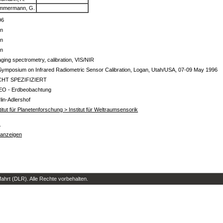
mmermann, G.
96
in
in
in
ging spectrometry, calibration, VIS/NIR
Symposium on Infrared Radiometric Sensor Calibration, Logan, Utah/USA, 07-09 May 1996
CHT SPEZIFIZIERT
EO - Erdbeobachtung
lin-Adlershof
titut für Planetenforschung > Institut für Weltraumsensorik
s
 anzeigen
hrt (DLR). Alle Rechte vorbehalten.