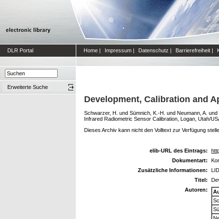
DLR Portal
Home
|
Impressum
|
Datenschutz
|
Barrierefreiheit
|
Erweiterte Suche
Development, Calibration and Ap
Schwarzer, H.
und
Sümnich, K.-H.
und
Neumann, A.
und
Infrared Radiometric Sensor Calibration, Logan, Utah/U
Dieses Archiv kann nicht den Volltext zur Verfügung stell
elib-URL des Eintrags:
htt
Dokumentart:
Kon
Zusätzliche Informationen:
LID
Titel:
Dev
Autoren:
A
Sc
Sü
Ne