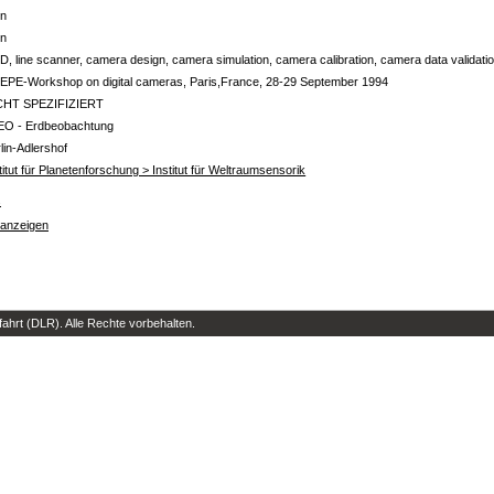
in
in
, line scanner, camera design, camera simulation, camera calibration, camera data validati
EPE-Workshop on digital cameras, Paris,France, 28-29 September 1994
CHT SPEZIFIZIERT
EO - Erdbeobachtung
lin-Adlershof
titut für Planetenforschung > Institut für Weltraumsensorik
s
 anzeigen
hrt (DLR). Alle Rechte vorbehalten.