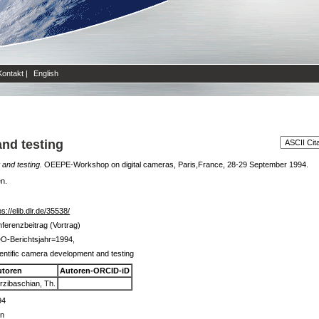
Kontakt
|
English
nd testing
and testing.
OEEPE-Workshop on digital cameras, Paris,France, 28-29 September 1994.
en.
ps://elib.dlr.de/35538/
ferenzbeitrag (Vortrag)
O-Berichtsjahr=1994,
entific camera development and testing
utoren
Autoren-ORCID-iD
rzibaschian, Th.
94
in