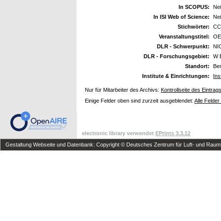
In SCOPUS:
Ne
In ISI Web of Science:
Ne
Stichwörter:
CCD
Veranstaltungstitel:
OE
DLR - Schwerpunkt:
NI
DLR - Forschungsgebiet:
W 
Standort:
Ber
Institute & Einrichtungen:
Ins
Nur für Mitarbeiter des Archivs:
Kontrollseite des Eintrag
Einige Felder oben sind zurzeit ausgeblendet:
Alle Felder
electronic library verwendet
EPrints 3.3.12
Gestaltung Webseite und Datenbank: Copyright © Deutsches Zentrum für Luft- und Raumfa