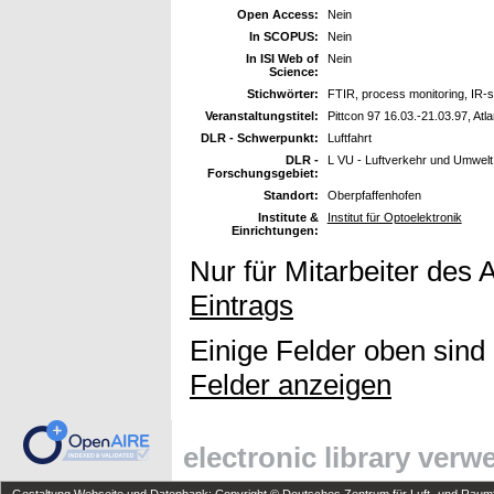
Open Access:
Nein
In SCOPUS:
Nein
In ISI Web of
Nein
Science:
Stichwörter:
FTIR, process monitoring, IR-
Veranstaltungstitel:
Pittcon 97 16.03.-21.03.97, Atl
DLR - Schwerpunkt:
Luftfahrt
DLR -
L VU - Luftverkehr und Umwelt
Forschungsgebiet:
Standort:
Oberpfaffenhofen
Institute &
Institut für Optoelektronik
Einrichtungen:
Nur für Mitarbeiter des 
Eintrags
Einige Felder oben sind
Felder anzeigen
electronic library ver