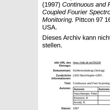
(1997)
Continuous and F
Coupled Fourier Spectr
Monitoring.
Pittcon 97 16
USA.
Dieses Archiv kann nicht
stellen.
elib-URL des
https://elib.dlr.de/35028/
Eintrags:
Dokumentart:
Konferenzbeitrag (Vortrag)
Zusätzliche
LIDO-Berichtsjahr=1997,
Informationen:
Titel:
Continuous and Fast Scanning 
Autoren:
Autoren
Autoren
Haschberger, Peter
Emmrich, R.
Arnold, R.
Datum:
1997