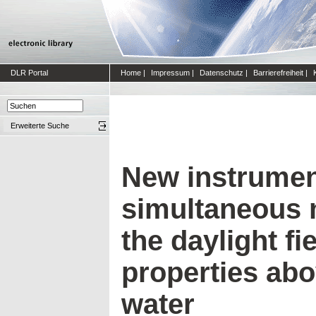
DLR Portal
Home
|
Impressum
|
Datenschutz
|
Barrierefreiheit
|
Erweiterte Suche
New instrumen
simultaneous 
the daylight fie
properties ab
water