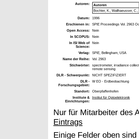
Autoren:
Autoren
Bochter, K., Wallhaeusser, C.,
Datum:
1996
Erschienen in:
SPIE Proceedings Vol. 2963 Oc
Open Access:
Nein
In SCOPUS:
Nein
In ISI Web of
Nein
Science:
Verlag:
SPIE, Bellingham, USA
Name der Reihe:
Vol. 2963
Stichwörter:
spectrometer, irradiance collect
remote sensing
DLR - Schwerpunkt:
NICHT SPEZIFIZIERT
DLR -
W EO - Erdbeobachtung
Forschungsgebiet:
Standort:
Oberpfaffenhofen
Institute &
Institut für Optoelektronik
Einrichtungen:
Nur für Mitarbeiter des 
Eintrags
Einige Felder oben sind