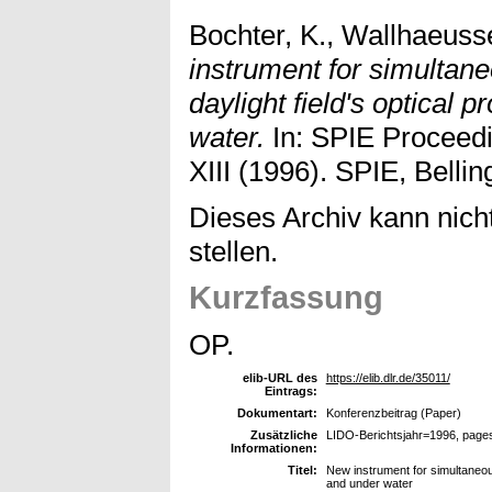
Bochter, K., Wallhaeuss
instrument for simultan
daylight field's optical 
water.
In: SPIE Proceed
XIII (1996). SPIE, Bell
Dieses Archiv kann nicht
stellen.
Kurzfassung
OP.
elib-URL des
https://elib.dlr.de/35011/
Eintrags:
Dokumentart:
Konferenzbeitrag (Paper)
Zusätzliche
LIDO-Berichtsjahr=1996, page
Informationen:
Titel:
New instrument for simultaneous
and under water