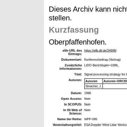
Dieses Archiv kann nicht
stellen.
Kurzfassung
Oberpfaffenhofen.
elib-URL des
https://elib.dlr.de/34998/
Eintrags:
Dokumentart:
Konferenzbeitrag (Vortrag)
Zusätzliche
LIDO-Berichtsjahr=1996,
Informationen:
Titel:
Signal processing strategy for
Autoren:
Autoren
Autoren-ORCID
Streicher, J.
Datum:
1996
Open Access:
Nein
In SCOPUS:
Nein
In ISI Web of
Nein
Science:
Name der Reihe:
WPP-095
Veranstaltungstitel:
ESA Doppler Wind Lidar Worksh