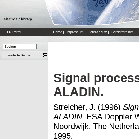
DLR Portal
Home
|
Impressum
|
Datenschutz
|
Barrierefreiheit
|
Erweiterte Suche
Signal process
ALADIN.
Streicher, J.
(1996)
Sign
ALADIN.
ESA Doppler W
Noordwijk, The Netherl
1995.