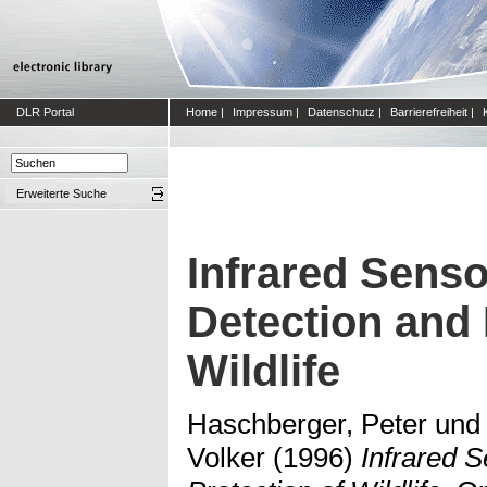
DLR Portal
Home
|
Impressum
|
Datenschutz
|
Barrierefreiheit
|
Erweiterte Suche
Infrared Senso
Detection and 
Wildlife
Haschberger, Peter
un
Volker
(1996)
Infrared S