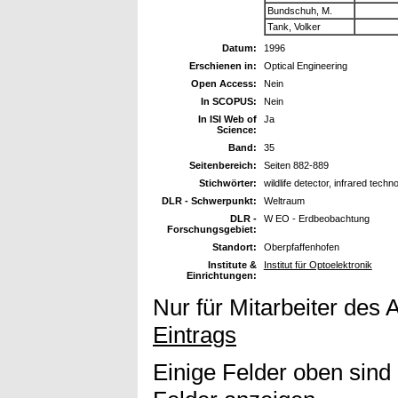
Bundschuh, M.
Tank, Volker
Datum:
1996
Erschienen in:
Optical Engineering
Open Access:
Nein
In SCOPUS:
Nein
In ISI Web of
Ja
Science:
Band:
35
Seitenbereich:
Seiten 882-889
Stichwörter:
wildlife detector, infrared techn
DLR - Schwerpunkt:
Weltraum
DLR -
W EO - Erdbeobachtung
Forschungsgebiet:
Standort:
Oberpfaffenhofen
Institute &
Institut für Optoelektronik
Einrichtungen:
Nur für Mitarbeiter des 
Eintrags
Einige Felder oben sind