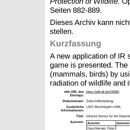
Protection of Wildlife.
Opt
Seiten 882-889.
Dieses Archiv kann nicht
stellen.
Kurzfassung
A new application of IR s
game is presented. The d
(mammals, birds) by usin
radiation of wildlife and i
elib-URL des
https://elib.dlr.de/34986/
Eintrags:
Dokumentart:
Zeitschriftenbeitrag
Zusätzliche
LIDO-Berichtsjahr=1996,
Informationen:
Titel:
Infrared Sensor for the Detectio
Autoren:
Autoren
Autoren
Haschberger, Peter