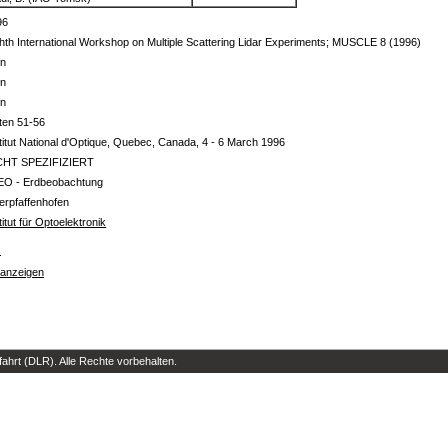
96
hth International Workshop on Multiple Scattering Lidar Experiments; MUSCLE 8 (1996)
in
in
in
ten 51-56
titut National d'Optique, Quebec, Canada, 4 - 6 March 1996
CHT SPEZIFIZIERT
EO - Erdbeobachtung
erpfaffenhofen
titut für Optoelektronik
s
 anzeigen
hrt (DLR). Alle Rechte vorbehalten.