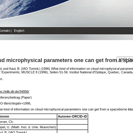
Kontakt
|
English
ud microphysical parameters one can get from a spa
n)
und
Kaul, B. (IAO Tomsk)
(1996)
What kind of information on cloud microphysical paramet
dar Experiments; MUSCLE 8 (1996), Seiten 51-56. Institut National d'Optique, Quebec, Canada
en.
ps://elib.dlr.de/34956/
ferenzbeitrag (Paper)
O-Berichtsjahr=1996,
t kind of information on cloud microphysical parameters one can get from a spaceborne lida
utoren
Autoren-ORCID-iD
rner, Ch.
pel, U. (Math. Inst. d. Univ. Muenchen)
ul, B. (IAO Tomsk)