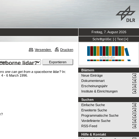
Freitag, 7. August 2026
Schriftgröße:
[-]
Text
[+]
Versenden
Drucken
ceborne lidar?
Blättern
ers one can get from a spaceborne lidar?
In:
, 4 - 6 March 1996.
Neue Einträge
Dokumentenart
Erscheinungsjahr
Institute & Einrichtungen
Suchen
Einfache Suche
Erweiterte Suche
r?
Programmatische Suche
Vordefinierte Suche
RSS-Feed
Hilfe & Kontakt