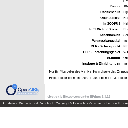
Datum:
19
Erschienen in:
Eig
Open Access:
Ne
In SCOPUS:
Ne
In ISI Web of Science:
Ne
Seitenbereich:
Sei
Veranstaltungstitel:
Ins
DLR - Schwerpunkt:
NI
DLR - Forschungsgebiet:
W 
Standort:
Ob
Institute & Einrichtungen:
Ins
Nur für Mitarbeiter des Archivs:
Kontrollseite des Eintrag
Einige Felder oben sind zurzeit ausgeblendet:
Alle Felder
electronic library verwendet
EPrints 3.3.12
Gestaltung Webseite und Datenbank: Copyright © Deutsches Zentrum für Luft- und Raumfa