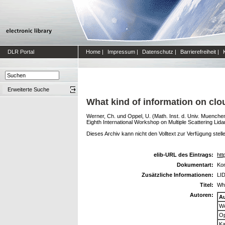
DLR Portal
Home
|
Impressum
|
Datenschutz
|
Barrierefreiheit
|
Erweiterte Suche
What kind of information on clo
Werner, Ch.
und
Oppel, U. (Math. Inst. d. Univ. Muenche
Eighth International Workshop on Multiple Scattering Li
Dieses Archiv kann nicht den Volltext zur Verfügung stell
elib-URL des Eintrags:
htt
Dokumentart:
Kon
Zusätzliche Informationen:
LID
Titel:
Wha
Autoren:
A
We
Op
Ka