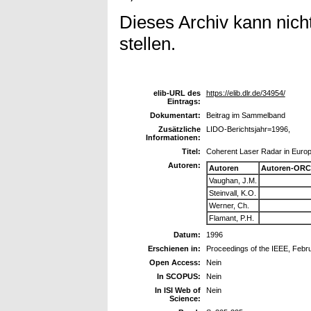
Dieses Archiv kann nicht
stellen.
elib-URL des
https://elib.dlr.de/34954/
Eintrags:
Dokumentart:
Beitrag im Sammelband
Zusätzliche
LIDO-Berichtsjahr=1996,
Informationen:
Titel:
Coherent Laser Radar in Euro
Autoren:
Autoren
Autoren-ORC
Vaughan, J.M.
Steinvall, K.O.
Werner, Ch.
Flamant, P.H.
Datum:
1996
Erschienen in:
Proceedings of the IEEE, Febr
Open Access:
Nein
In SCOPUS:
Nein
In ISI Web of
Nein
Science: