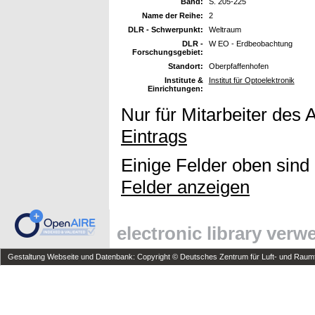
Band:
S. 205-225
Name der Reihe:
2
DLR - Schwerpunkt:
Weltraum
DLR -
W EO - Erdbeobachtung
Forschungsgebiet:
Standort:
Oberpfaffenhofen
Institute &
Institut für Optoelektronik
Einrichtungen:
Nur für Mitarbeiter des 
Eintrags
Einige Felder oben sind
Felder anzeigen
electronic library ver
Gestaltung Webseite und Datenbank: Copyright © Deutsches Zentrum für Luft- und Raumfa