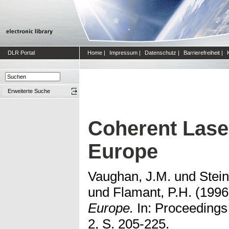
DLR Portal
Home
|
Impressum
|
Datenschutz
|
Barrierefreiheit
|
Erweiterte Suche
Coherent Lase
Europe
Vaughan, J.M.
und
Stein
und
Flamant, P.H.
(199
Europe.
In: Proceedings
2, S. 205-225.