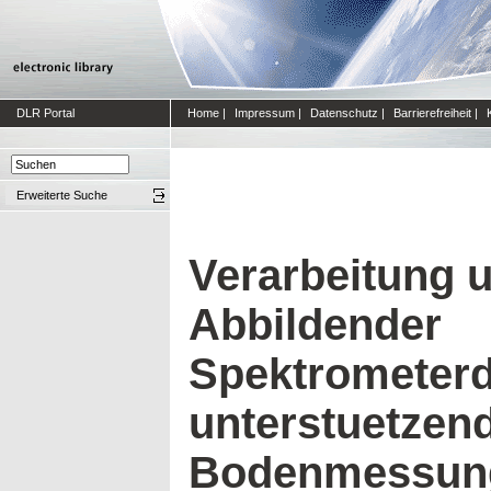
DLR Portal
Home
|
Impressum
|
Datenschutz
|
Barrierefreiheit
|
Erweiterte Suche
Verarbeitung 
Abbildender
Spektrometerd
unterstuetzen
Bodenmessung