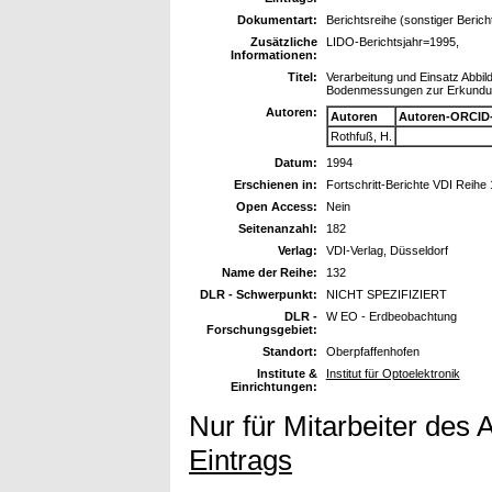
Dokumentart:
Berichtsreihe (sonstiger Berich
Zusätzliche
LIDO-Berichtsjahr=1995,
Informationen:
Titel:
Verarbeitung und Einsatz Abbi
Bodenmessungen zur Erkundung e
Autoren:
Autoren
Autoren-ORCID
Rothfuß, H.
Datum:
1994
Erschienen in:
Fortschritt-Berichte VDI Reihe
Open Access:
Nein
Seitenanzahl:
182
Verlag:
VDI-Verlag, Düsseldorf
Name der Reihe:
132
DLR - Schwerpunkt:
NICHT SPEZIFIZIERT
DLR -
W EO - Erdbeobachtung
Forschungsgebiet:
Standort:
Oberpfaffenhofen
Institute &
Institut für Optoelektronik
Einrichtungen:
Nur für Mitarbeiter des 
Eintrags