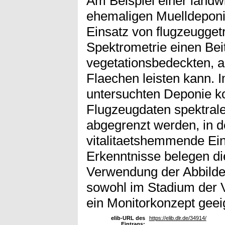
Am Beispiel einer landwi
ehemaligen Muelldeponi
Einsatz von flugzeugget
Spektrometrie einen Bei
vegetationsbedeckten, a
Flaechen leisten kann.
untersuchten Deponie k
Flugzeugdaten spektral
abgegrenzt werden, in 
vitalitaetshemmende Ein
Erkenntnisse belegen di
Verwendung der Abbild
sowohl im Stadium der 
ein Monitorkonzept geei
elib-URL des
https://elib.dlr.de/34914/
Eintrags: