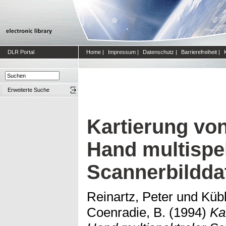
DLR Portal
Home
|
Impressum
|
Datenschutz
|
Barrierefreiheit
|
Erweiterte Suche
Kartierung vo
Hand multispe
Scannerbildda
Reinartz, Peter
und
Kübl
Coenradie, B.
(1994)
Ka