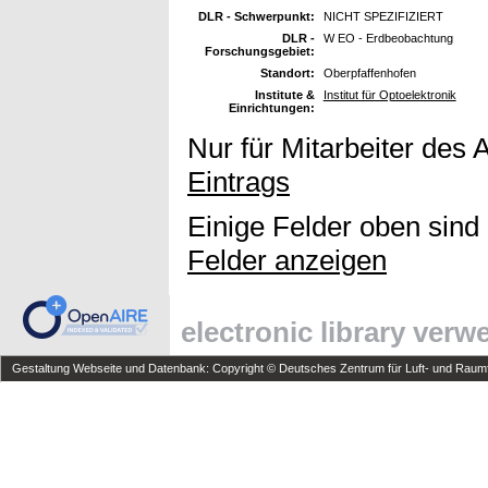
DLR - Schwerpunkt:
NICHT SPEZIFIZIERT
DLR -
W EO - Erdbeobachtung
Forschungsgebiet:
Standort:
Oberpfaffenhofen
Institute &
Institut für Optoelektronik
Einrichtungen:
Nur für Mitarbeiter des 
Eintrags
Einige Felder oben sind
Felder anzeigen
electronic library ver
Gestaltung Webseite und Datenbank: Copyright © Deutsches Zentrum für Luft- und Raumfa