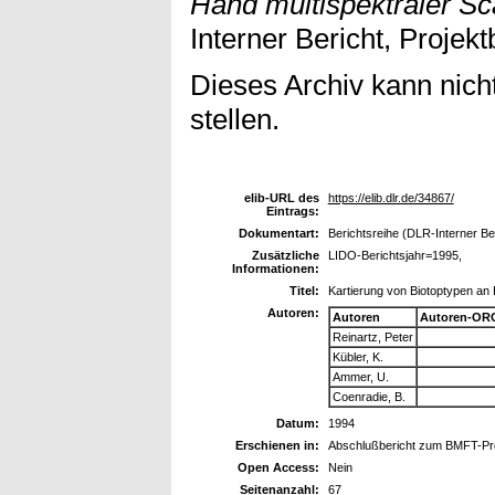
Hand multispektraler Sc
Interner Bericht, Projekt
Dieses Archiv kann nicht
stellen.
elib-URL des
https://elib.dlr.de/34867/
Eintrags:
Dokumentart:
Berichtsreihe (DLR-Interner Ber
Zusätzliche
LIDO-Berichtsjahr=1995,
Informationen:
Titel:
Kartierung von Biotoptypen an 
Autoren:
Autoren
Autoren-ORC
Reinartz, Peter
Kübler, K.
Ammer, U.
Coenradie, B.
Datum:
1994
Erschienen in:
Abschlußbericht zum BMFT-Pr
Open Access:
Nein
Seitenanzahl:
67