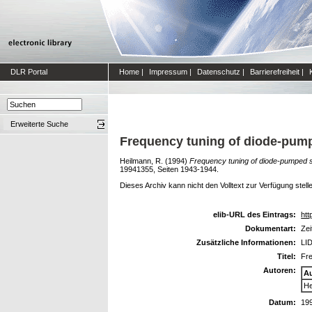
DLR Portal
Home
|
Impressum
|
Datenschutz
|
Barrierefreiheit
|
Erweiterte Suche
Frequency tuning of diode-pump
Heilmann, R.
(1994)
Frequency tuning of diode-pumped s
19941355, Seiten 1943-1944.
Dieses Archiv kann nicht den Volltext zur Verfügung stell
elib-URL des Eintrags:
htt
Dokumentart:
Zei
Zusätzliche Informationen:
LI
Titel:
Fre
Autoren:
A
He
Datum:
19