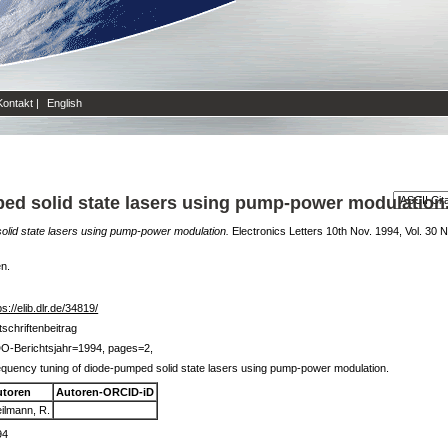
Kontakt
|
English
ed solid state lasers using pump-power modulation
olid state lasers using pump-power modulation.
Electronics Letters 10th Nov. 1994, Vol. 30 No
en.
ps://elib.dlr.de/34819/
tschriftenbeitrag
DO-Berichtsjahr=1994, pages=2,
quency tuning of diode-pumped solid state lasers using pump-power modulation.
utoren
Autoren-ORCID-iD
ilmann, R.
94