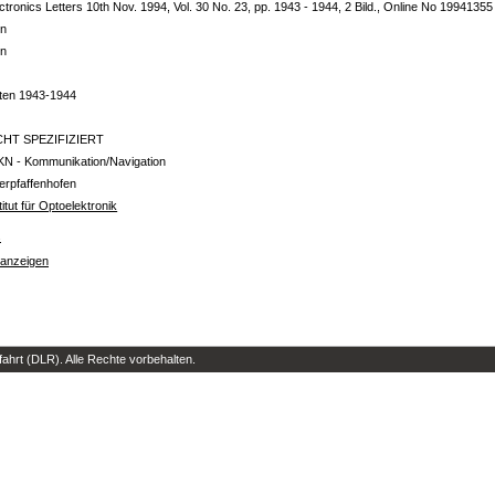
ctronics Letters 10th Nov. 1994, Vol. 30 No. 23, pp. 1943 - 1944, 2 Bild., Online No 19941355
in
in
iten 1943-1944
CHT SPEZIFIZIERT
KN - Kommunikation/Navigation
erpfaffenhofen
titut für Optoelektronik
s
 anzeigen
hrt (DLR). Alle Rechte vorbehalten.