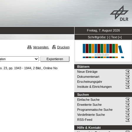
Freitag, 7. August 2026
Schriftgröße:
[-]
Text
[+]
Versenden
Drucken
.
Blättern
. 23, pp. 1943 - 1944, 2 Bild., Online No
Neue Einträge
Dokumentenart
Erscheinungsjahr
Institute & Einrichtungen
Suchen
Einfache Suche
Erweiterte Suche
Programmatische Suche
Vordefinierte Suche
RSS-Feed
Hilfe & Kontakt