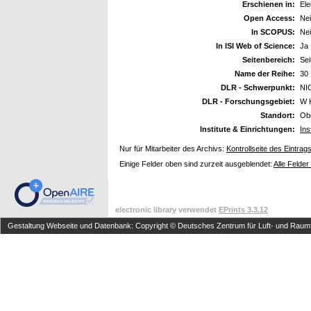
Erschienen in:
Ele
Open Access:
Ne
In SCOPUS:
Ne
In ISI Web of Science:
Ja
Seitenbereich:
Se
Name der Reihe:
30
DLR - Schwerpunkt:
NI
DLR - Forschungsgebiet:
W 
Standort:
Ob
Institute & Einrichtungen:
Ins
Nur für Mitarbeiter des Archivs:
Kontrollseite des Eintrag
Einige Felder oben sind zurzeit ausgeblendet:
Alle Felder
electronic library verwendet
EPrints 3.3.12
Gestaltung Webseite und Datenbank: Copyright © Deutsches Zentrum für Luft- und Raumfa