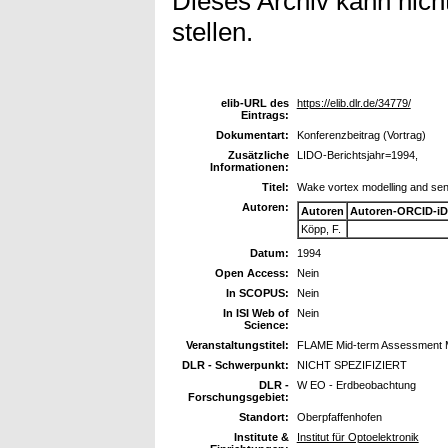
Dieses Archiv kann nicht
stellen.
elib-URL des
https://elib.dlr.de/34779/
Eintrags:
Dokumentart:
Konferenzbeitrag (Vortrag)
Zusätzliche
LIDO-Berichtsjahr=1994,
Informationen:
Titel:
Wake vortex modelling and sen
Autoren:
Autoren
Autoren-ORCID-iD
Köpp, F.
Datum:
1994
Open Access:
Nein
In SCOPUS:
Nein
In ISI Web of
Nein
Science:
Veranstaltungstitel:
FLAME Mid-term Assessment Me
DLR - Schwerpunkt:
NICHT SPEZIFIZIERT
DLR -
W EO - Erdbeobachtung
Forschungsgebiet:
Standort:
Oberpfaffenhofen
Institute &
Institut für Optoelektronik