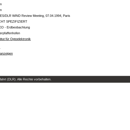
in
in
ES/DLR WIND Review Meeting, 07.04.1994, Paris
CHT SPEZIFIZIERT
EO - Erdbeobachtung
erpfaffenhofen
titut für Optoelektronik
s
 anzeigen
hrt (DLR). Alle Rechte vorbehalten.