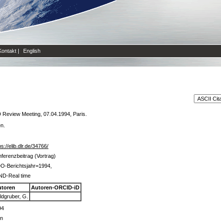
Kontakt
|
English
view Meeting, 07.04.1994, Paris.
en.
ps://elib.dlr.de/34766/
ferenzbeitrag (Vortrag)
O-Berichtsjahr=1994,
ND-Real time
utoren
Autoren-ORCID-iD
ldgruber, G.
94
in