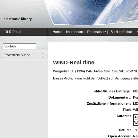
DLR Portal
Home
|
Impressum
|
Datenschutz
|
Barrierefreiheit
|
Erweiterte Suche
WIND-Real time
Wildgruber, G.
(1994)
WIND-Real time.
CNES/DLR WIND Re
Dieses Archiv kann nicht den Volltext zur Verfügung stell
elib-URL des Eintrags:
htt
Dokumentart:
Kon
Zusätzliche Informationen:
LID
Titel:
WI
Autoren:
A
Wi
Datum:
19
Open Access:
Ne