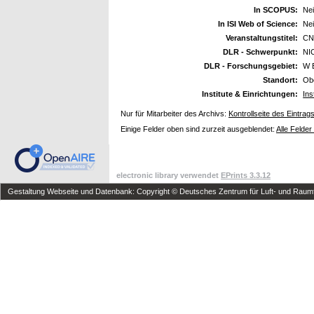
In SCOPUS:
Ne
In ISI Web of Science:
Ne
Veranstaltungstitel:
CN
DLR - Schwerpunkt:
NI
DLR - Forschungsgebiet:
W 
Standort:
Ob
Institute & Einrichtungen:
Ins
Nur für Mitarbeiter des Archivs:
Kontrollseite des Eintrag
Einige Felder oben sind zurzeit ausgeblendet:
Alle Felder
electronic library verwendet
EPrints 3.3.12
Gestaltung Webseite und Datenbank: Copyright © Deutsches Zentrum für Luft- und Raumfa